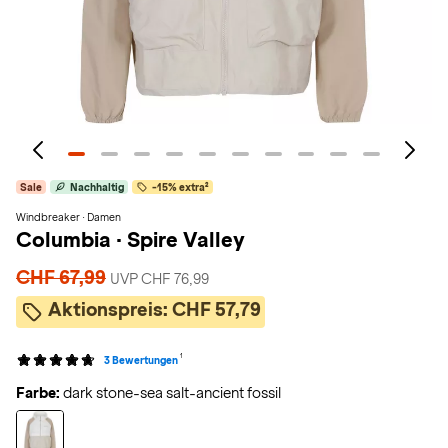
Sale
Nachhaltig
-15% extra²
Windbreaker · Damen
Columbia
·
Spire Valley
CHF 67,99
UVP CHF 76,99
Aktionspreis:
CHF 57,79
1
3 Bewertungen
Farbe:
dark stone-sea salt-ancient fossil