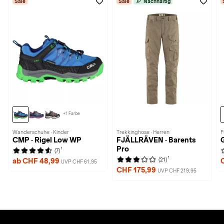
Sale
Sale
Nachhaltig
+1 Farbe
Wanderschuhe · Kinder
Trekkinghose · Herren
F
CMP · Rigel Low WP
FJÄLLRÄVEN · Barents
Pro
1
(7)
1
(21)
ab CHF 48,99
UVP CHF 61,95
CHF 175,99
UVP CHF 219,95