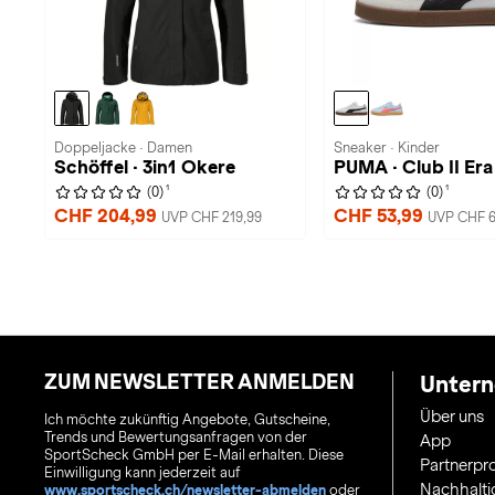
Doppeljacke · Damen
Sneaker · Kinder
Schöffel · 3in1 Okere
PUMA · Club II Era
1
1
(0)
(0)
CHF 204,99
CHF 53,99
UVP CHF 219,99
UVP CHF 6
ZUM NEWSLETTER ANMELDEN
Unter
Über uns
Ich möchte zukünftig Angebote, Gutscheine,
Trends und Bewertungsanfragen von der
App
SportScheck GmbH per E-Mail erhalten. Diese
Partnerp
Einwilligung kann jederzeit auf
Nachhalti
www.sportscheck.ch/newsletter-abmelden
oder