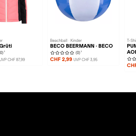
er
Beachball · Kinder
T-Shi
Grüti
BECO BEERMANN · BECO
PUM
AO
1
1
(0)
(0)
CHF 2,99
UVP CHF 87,99
UVP CHF 3,95
CHF