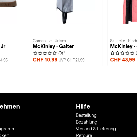
Gamasche · Unisex
Skijacke · Kind
 Jr
McKinley · Gaiter
McKinley · 
1
(0)
CHF 10,99
CHF 43,99
4,95
UVP CHF 21,99
nehmen
Hilfe
Bestellung
Bezahlung
rogramm
Versand & Lieferung
gkeit
Retoure