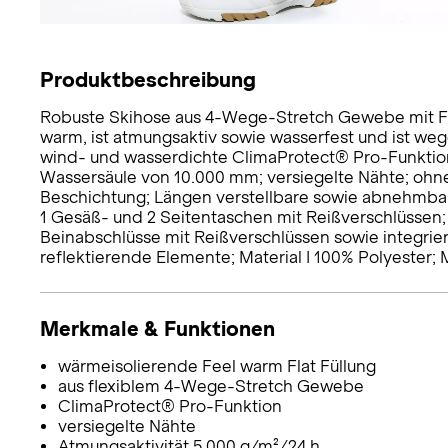
Produktbeschreibung
Robuste Skihose aus 4-Wege-Stretch Gewebe mit Fee
warm, ist atmungsaktiv sowie wasserfest und ist w
wind- und wasserdichte ClimaProtect® Pro-Funktion
Wassersäule von 10.000 mm; versiegelte Nähte; oh
Beschichtung; Längen verstellbare sowie abnehmbare
1 Gesäß- und 2 Seitentaschen mit Reißverschlüssen;
Beinabschlüsse mit Reißverschlüssen sowie integri
reflektierende Elemente; Material I 100% Polyester; M
Merkmale & Funktionen
wärmeisolierende Feel warm Flat Füllung
aus flexiblem 4-Wege-Stretch Gewebe
ClimaProtect® Pro-Funktion
versiegelte Nähte
Atmungsaktivität 5.000 g/m²/24 h