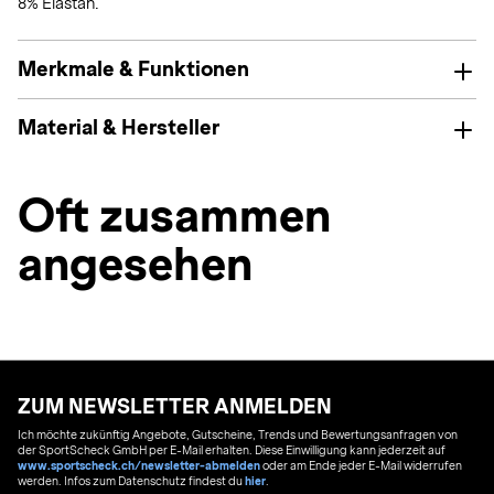
8% Elastan.
Merkmale & Funktionen
Material & Hersteller
Oft zusammen
angesehen
ZUM NEWSLETTER ANMELDEN
Ich möchte zukünftig Angebote, Gutscheine, Trends und Bewertungsanfragen von
der SportScheck GmbH per E-Mail erhalten. Diese Einwilligung kann jederzeit auf
www.sportscheck.ch/newsletter-abmelden
oder am Ende jeder E-Mail widerrufen
werden. Infos zum Datenschutz findest du
hier
.