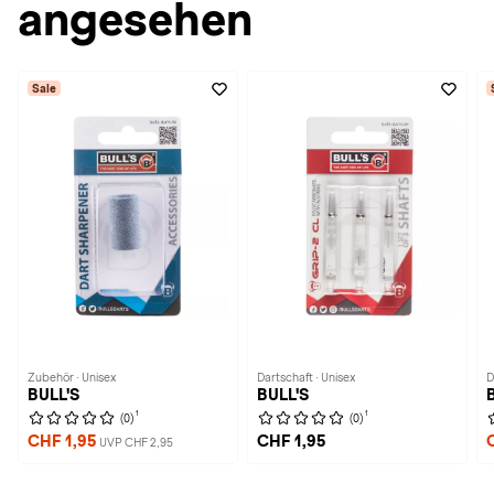
angesehen
Sale
Zubehör · Unisex
Dartschaft · Unisex
D
BULL'S
BULL'S
1
1
(0)
(0)
CHF 1,95
CHF 1,95
UVP CHF 2,95