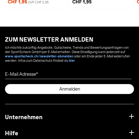
CHF 1,95
CHF 1,95
UVP CHF 2,95
ZUM NEWSLETTER ANMELDEN
Ich möchte zukünftig Angebote, Gutscheine, Trends und Bewertungsanfragen von
der SportScheck GmbH per E-Mail erhalten. Diese Einwilligung kann jederzeit auf
www.sportscheck.ch/newsletter-abmelden
oder am Ende jeder E-Mail widerrufen
werden. Infos zum Datenschutz findest du
hier
.
E-Mail Adresse
Anmelden
Unternehmen
Hilfe