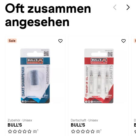
Oft zusammen
angesehen
Sale
Zubehör · Unisex
Dartschaft · Unisex
D
BULL'S
BULL'S
1
1
(0)
(0)