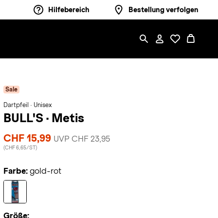
Hilfebereich
Bestellung verfolgen
Sale
Dartpfeil · Unisex
BULL'S
·
Metis
CHF 15,99
UVP CHF 23,95
(CHF 6,65/ST)
Farbe:
gold-rot
Größe: