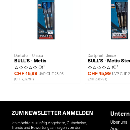
Dartpfeil · Unisex
Dartpfeil · Unisex
BULL'S · Metis
BULL'S · Metis Ste
1
1
(0)
(0)
CHF 15,99
CHF 15,99
UVP CHF 23,95
UVP CHF 2
(CHF 7,32/ST)
(CHF 7,32/ST)
ZUM NEWSLETTER ANMELDEN
Unter
Über uns
Ich möchte zukünftig Angebote, Gutscheine,
Trends und Bewertungsanfragen von der
App