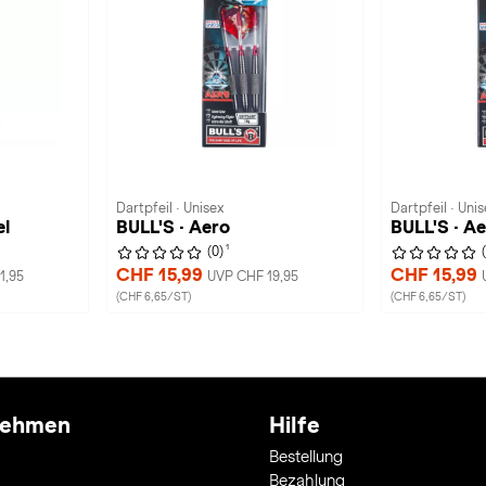
Dartpfeil · Unisex
Dartpfeil · Unis
el
BULL'S · Aero
BULL'S · A
1
(0)
CHF 15,99
CHF 15,99
1,95
UVP CHF 19,95
(CHF 6,65/ST)
(CHF 6,65/ST)
nehmen
Hilfe
Bestellung
Bezahlung