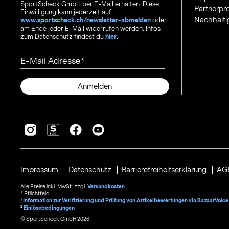
SportScheck GmbH per E-Mail erhalten. Diese
Partnerp
Einwilligung kann jederzeit auf
Nachhalti
www.sportscheck.ch/newsletter-abmelden
oder
am Ende jeder E-Mail widerrufen werden. Infos
zum Datenschutz findest du
hier
.
E-Mail Adresse
Anmelden
Impressum
Datenschutz
Barrierefreiheitserklärung
AG
Alle Preise inkl. MwSt. zzgl.
Versandkosten
* Pflichtfeld
1
Information zur Verifizierung und Prüfung von Artikelbewertungen via BazaarVoice
²
Einlösebedingungen
© SportScheck GmbH 2026