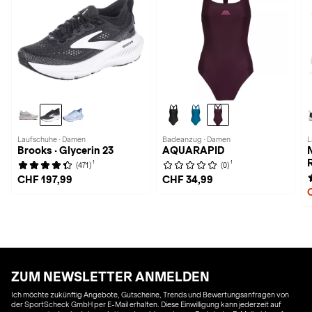
Laufschuhe · Damen
Badeanzug · Damen
L
Brooks · Glycerin 23
AQUARAPID
1
1
(471)
(0)
CHF 197,99
CHF 34,99
ZUM NEWSLETTER ANMELDEN
Ich möchte zukünftig Angebote, Gutscheine, Trends und Bewertungsanfragen von
der SportScheck GmbH per E-Mail erhalten. Diese Einwilligung kann jederzeit auf