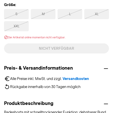
Größe:
S
M
L
XL
XXL
Der Artikel ist online momentan nicht verfügbar.
NICHT VERFÜGBAR
Preis- & Versandinformationen
Alle Preise inkl. MwSt. und zzgl. 
Versandkosten
Rückgabe innerhalb von 30 Tagen möglich
Produktbeschreibung
Badeshorts mit schnelltrocknender Funktion; dehnbarer Bund