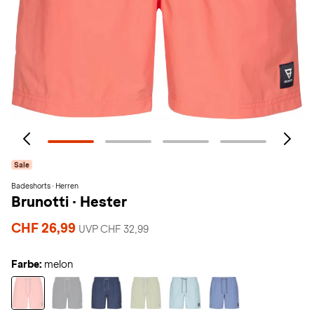
Sale
Badeshorts · Herren
Brunotti
·
Hester
CHF 26,99
UVP CHF 32,99
Farbe:
melon