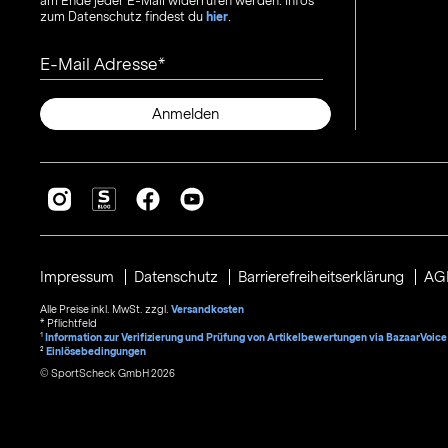
am Ende jeder E-Mail widerrufen werden. Infos
zum Datenschutz findest du
hier
.
E-Mail Adresse
Anmelden
Impressum
Datenschutz
Barrierefreiheitserklärung
AG
Alle Preise inkl. MwSt. zzgl.
Versandkosten
* Pflichtfeld
1
Information zur Verifizierung und Prüfung von Artikelbewertungen via BazaarVoice
²
Einlösebedingungen
© SportScheck GmbH 2026