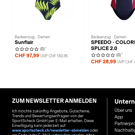
Badeanzug · Damen
Badeanzug · Damen
Sunflair
SPEEDO · COLO
SPLICE 2.0
1
(0)
1
CHF 97,99
(0)
UVP CHF 130,95
CHF 28,99
UVP CHF 
ZUM NEWSLETTER ANMELDEN
Unter
Über uns
Ich möchte zukünftig Angebote, Gutscheine,
Trends und Bewertungsanfragen von der
App
SportScheck GmbH per E-Mail erhalten. Diese
Partnerp
Einwilligung kann jederzeit auf
Nachhalti
www.sportscheck.ch/newsletter-abmelden
oder