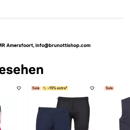
4 MR Amersfoort, info@brunottishop.com
esehen
Sale
-15% extra²
Sale