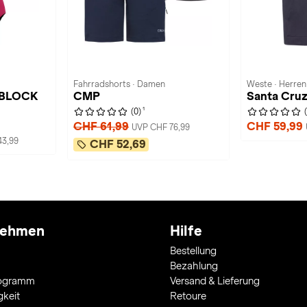
Fahrradshorts · Damen
Weste · Herren
RBLOCK
CMP
Santa Cru
1
(0)
CHF 61,99
CHF 59,99
UVP CHF 76,99
43,99
CHF 52,69
nehmen
Hilfe
Bestellung
Bezahlung
rogramm
Versand & Lieferung
gkeit
Retoure