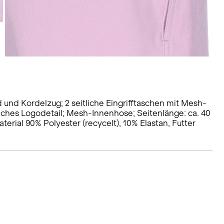
nd Kordelzug; 2 seitliche Eingrifftaschen mit Mesh-
liches Logodetail; Mesh-Innenhose; Seitenlänge: ca. 40
terial 90% Polyester (recycelt), 10% Elastan, Futter