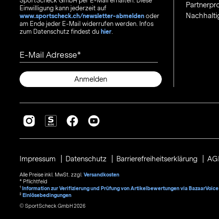
SportScheck GmbH per E-Mail erhalten. Diese
Partnerp
Einwilligung kann jederzeit auf
Nachhalti
www.sportscheck.ch/newsletter-abmelden
oder
am Ende jeder E-Mail widerrufen werden. Infos
zum Datenschutz findest du
hier
.
E-Mail Adresse
Anmelden
Impressum
Datenschutz
Barrierefreiheitserklärung
AG
Alle Preise inkl. MwSt. zzgl.
Versandkosten
* Pflichtfeld
1
Information zur Verifizierung und Prüfung von Artikelbewertungen via BazaarVoice
²
Einlösebedingungen
© SportScheck GmbH 2026