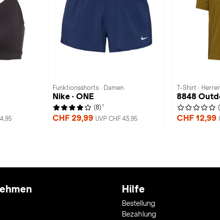
Funktionsshorts · Damen
T-Shirt · Herre
Nike · ONE
8848 Outd
1
(8)
CHF 29,99
CHF 12,99
4,95
UVP CHF 43,95
nehmen
Hilfe
Bestellung
Bezahlung