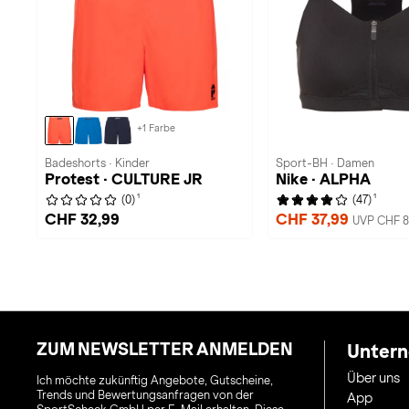
+1 Farbe
Badeshorts · Kinder
Sport-BH · Damen
Protest · CULTURE JR
Nike · ALPHA
1
1
(0)
(47)
CHF 32,99
CHF 37,99
UVP CHF 8
ZUM NEWSLETTER ANMELDEN
Unter
Über uns
Ich möchte zukünftig Angebote, Gutscheine,
Trends und Bewertungsanfragen von der
App