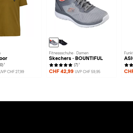
n
Fitnessschuhe · Damen
Funk
oor
Skechers · BOUNTIFUL
ASI
1
1
(0)
(7)
CHF 42,99
CHF
UVP CHF 27,99
UVP CHF 59,95