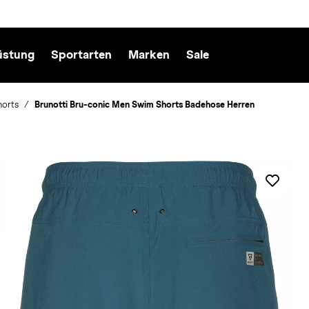
üstung
Sportarten
Marken
Sale
horts
Brunotti Bru-conic Men Swim Shorts Badehose Herren