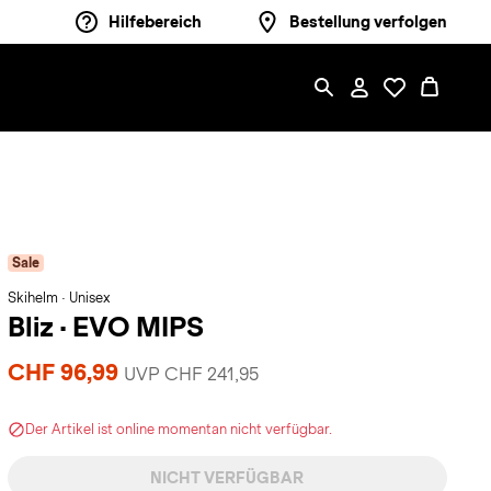
Hilfebereich
Bestellung verfolgen
Sale
Skihelm · Unisex
Bliz
·
EVO MIPS
CHF 96,99
UVP CHF 241,95
Der Artikel ist online momentan nicht verfügbar.
NICHT VERFÜGBAR