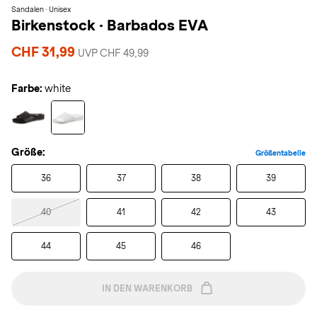
Sandalen · Unisex
Birkenstock
·
Barbados EVA
CHF 31,99
UVP CHF 49,99
Farbe:
white
Größe:
Größentabelle
36
37
38
39
40
41
42
43
44
45
46
IN DEN WARENKORB