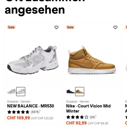
angesehen
Sale
Sale
Sneaker · Damen
Sneaker · Herren
S
NEW BALANCE · MR530
Nike · Court Vision Mid
Winter
1
(3373)
1
(29)
CHF 109,99
UVP CHF 120,00
CHF 92,99
UVP CHF 98,95