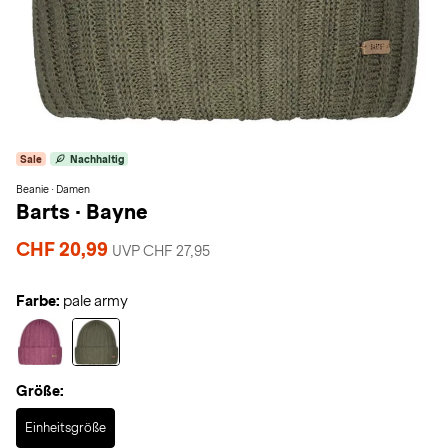
Sale
Nachhaltig
Beanie · Damen
Barts
·
Bayne
CHF 20,99
UVP CHF 27,95
Farbe:
pale army
Größe:
Selected
Einheitsgröße