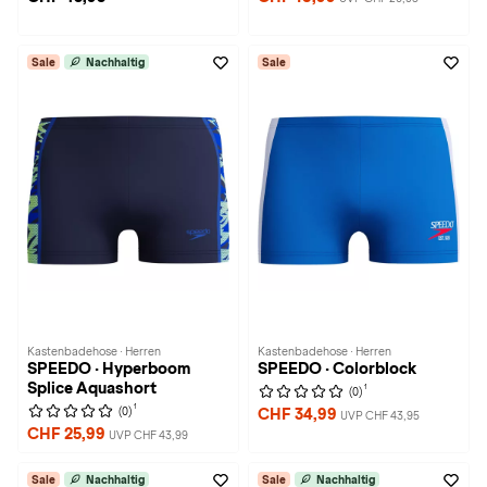
Sale
Nachhaltig
Sale
Kastenbadehose · Herren
Kastenbadehose · Herren
SPEEDO · Hyperboom
SPEEDO · Colorblock
Splice Aquashort
1
(0)
1
(0)
CHF 34,99
UVP CHF 43,95
CHF 25,99
UVP CHF 43,99
Sale
Nachhaltig
Sale
Nachhaltig