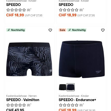
Kastenbadehose · Kinder
Kastenbadehose · Kinder
SPEEDO
SPEEDO
1
1
(0)
(0)
CHF 18,99
CHF 18,99
UVP CHF 27,95
UVP CHF 27,95
Nachhaltig
Sale
Nachhaltig
Kastenbadehose · Herren
Kastenbadehose · Kinder
SPEEDO · Valmilton
SPEEDO · Endurance+
1
1
(0)
(0)
CHF 43,95
CHF 18,99
UVP CHF 26,95