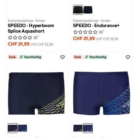
Kastenbadehose · Kinder
Kastenbadehose · Kinder
SPEEDO · Hyperboom
SPEEDO · Endurance+
Splice Aquashort
1
(0)
1
(0)
CHF 21,99
UVP CHF 29,95
CHF 21,99
UVP CHF 32,99
Sale
Nachhaltig
Sale
Nachhaltig