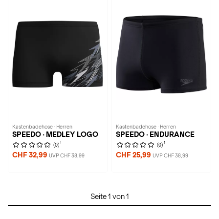
Kastenbadehose · Herren
Kastenbadehose · Herren
SPEEDO · MEDLEY LOGO
SPEEDO · ENDURANCE
1
1
(0)
(0)
CHF 32,99
CHF 25,99
UVP CHF 38,99
UVP CHF 38,99
Seite 1 von 1