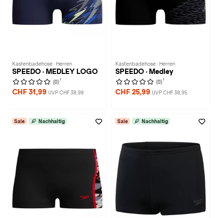
Kastenbadehose · Herren
Kastenbadehose · Herren
SPEEDO · MEDLEY LOGO
SPEEDO · Medley
1
1
(0)
(0)
CHF 31,99
CHF 25,99
UVP CHF 38,99
UVP CHF 38,95
Sale
Nachhaltig
Sale
Nachhaltig