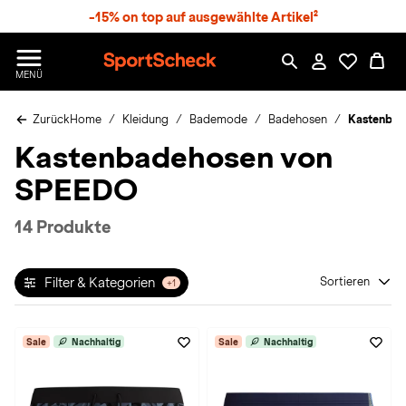
S
-15% on top auf ausgewählte Artikel²
p
r
n
S
MENÜ
g
p
e
o
z
Zurück
Home
Kleidung
Bademode
Badehosen
Kastenbad
r
u
t
Kastenbadehosen von
m
S
H
c
SPEEDO
a
h
u
e
p
c
14 Produkte
t
k
n
h
Filter & Kategorien
Sortieren
+1
a
t
Sale
Nachhaltig
Sale
Nachhaltig