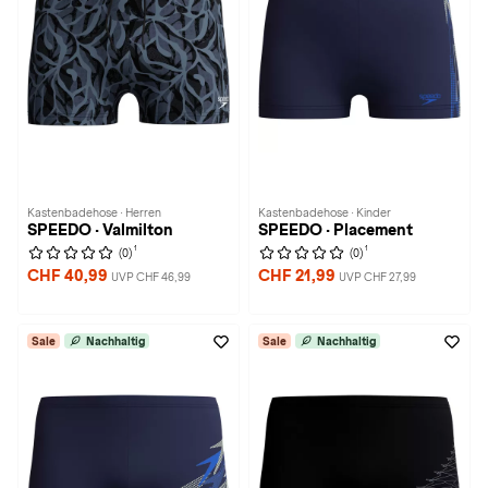
Kastenbadehose · Herren
Kastenbadehose · Kinder
SPEEDO · Valmilton
SPEEDO · Placement
1
1
(0)
(0)
CHF 40,99
CHF 21,99
UVP CHF 46,99
UVP CHF 27,99
Sale
Nachhaltig
Sale
Nachhaltig