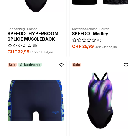
Badeanzug · Damen
Kastenbadehose · Herren
SPEEDO · HYPERBOOM
SPEEDO · Medley
SPLICE MUSCLEBACK
1
(0)
1
(0)
CHF 25,99
UVP CHF 38,95
CHF 32,99
UVP CHF 54,99
Sale
Nachhaltig
Sale