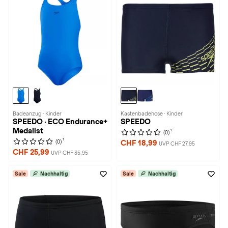
Badeanzug · Kinder
Kastenbadehose · Kinder
SPEEDO · ECO Endurance+
SPEEDO
Medalist
1
(0)
1
(0)
CHF 18,99
UVP CHF 27,95
CHF 25,99
UVP CHF 35,95
Sale
Nachhaltig
Sale
Nachhaltig