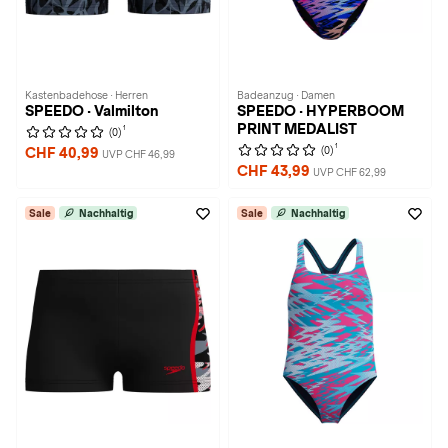
Kastenbadehose · Herren
Badeanzug · Damen
SPEEDO · Valmilton
SPEEDO · HYPERBOOM
PRINT MEDALIST
1
(0)
1
(0)
CHF 40,99
UVP CHF 46,99
CHF 43,99
UVP CHF 62,99
Sale
Nachhaltig
Sale
Nachhaltig