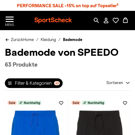
S
PERFORMANCE SALE -15% on top auf Topseller²
p
r
n
S
MENÜ
g
p
e
o
z
Zurück
Home
Kleidung
Bademode
r
u
t
Bademode von SPEEDO
m
S
H
c
a
h
63 Produkte
u
e
p
c
t
k
Filter & Kategorien
Sortieren
+1
n
h
a
Sale
Nachhaltig
Sale
Nachhaltig
t