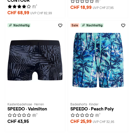
CONTOUR
(0)
1
(1)
CHF 18,99
UVP CHF 27,95
CHF 68,99
UVP CHF 82,99
Nachhaltig
Sale
Nachhaltig
Kastenbadehose · Herren
Badeshorts · Kinder
SPEEDO · Valmilton
SPEEDO · Peach Poly
1
1
(0)
(0)
CHF 43,95
CHF 25,99
UVP CHF 32,95