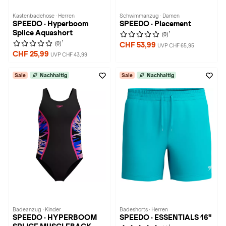
Kastenbadehose · Herren
Schwimmanzug · Damen
SPEEDO · Hyperboom
SPEEDO · Placement
Splice Aquashort
1
(0)
1
(0)
CHF 53,99
UVP CHF 65,95
CHF 25,99
UVP CHF 43,99
Sale
Nachhaltig
Sale
Nachhaltig
Badeanzug · Kinder
Badeshorts · Herren
SPEEDO · HYPERBOOM
SPEEDO · ESSENTIALS 16"
1