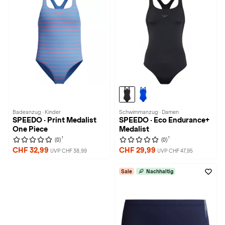
Badeanzug · Kinder
Schwimmanzug · Damen
SPEEDO · Print Medalist
SPEEDO · Eco Endurance+
One Piece
Medalist
1
1
(0)
(0)
CHF 32,99
CHF 29,99
UVP CHF 38,99
UVP CHF 47,95
Sale
Nachhaltig