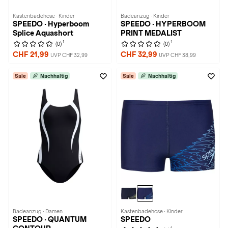
Kastenbadehose · Kinder
Badeanzug · Kinder
SPEEDO · Hyperboom
SPEEDO · HYPERBOOM
Splice Aquashort
PRINT MEDALIST
1
1
(0)
(0)
CHF 21,99
CHF 32,99
UVP CHF 32,99
UVP CHF 38,99
Sale
Nachhaltig
Sale
Nachhaltig
Badeanzug · Damen
Kastenbadehose · Kinder
SPEEDO · QUANTUM
SPEEDO
1