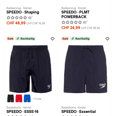
Badeanzug · Damen
Badeanzug · Kinder
SPEEDO · Shaping
SPEEDO · PLMT
POWERBACK
1
(0)
1
(0)
CHF 48,99
UVP CHF 76,99
CHF 24,99
UVP CHF 38,95
Sale
Nachhaltig
Sale
Nachhaltig
+1 Farbe
Badeshorts · Herren
Badeshorts · Kinder
SPEEDO · ESSS 16
SPEEDO · Essential
1
1