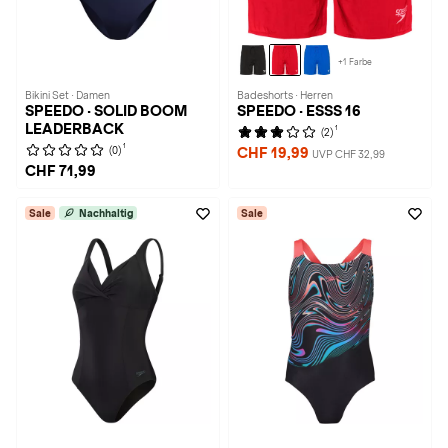
+1 Farbe
Bikini Set · Damen
Badeshorts · Herren
SPEEDO · SOLID BOOM
SPEEDO · ESSS 16
LEADERBACK
1
(2)
1
(0)
CHF 19,99
UVP CHF 32,99
CHF 71,99
Sale
Nachhaltig
Sale