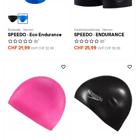
Badeslip · Herren
Kastenbadehose · Herren
SPEEDO · Eco Endurance
SPEEDO · ENDURANCE
1
1
(0)
(0)
CHF 21,99
CHF 25,99
UVP CHF 32,99
UVP CHF 38,99