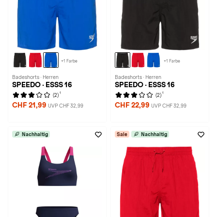
+1 Farbe
+1 Farbe
Badeshorts · Herren
Badeshorts · Herren
SPEEDO · ESSS 16
SPEEDO · ESSS 16
1
1
(2)
(2)
CHF 21,99
CHF 22,99
UVP CHF 32,99
UVP CHF 32,99
Nachhaltig
Sale
Nachhaltig