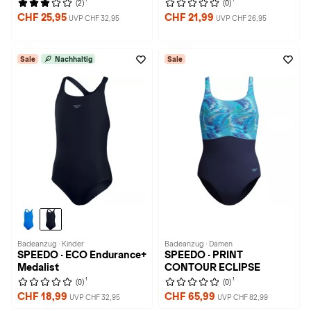
(2)
(0)
CHF 25,95
CHF 21,99
UVP CHF 32,95
UVP CHF 26,95
Sale
Nachhaltig
Sale
Badeanzug · Kinder
Badeanzug · Damen
SPEEDO · ECO Endurance+
SPEEDO · PRINT
Medalist
CONTOUR ECLIPSE
1
1
(0)
(0)
CHF 18,99
CHF 65,99
UVP CHF 32,95
UVP CHF 82,99