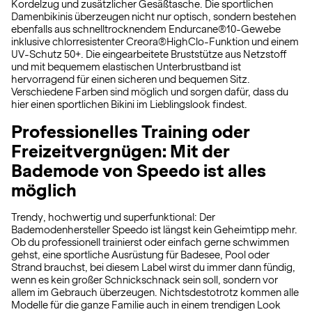
Kordelzug und zusätzlicher Gesäßtasche. Die sportlichen
Damenbikinis überzeugen nicht nur optisch, sondern bestehen
ebenfalls aus schnelltrocknendem Endurcane®10-Gewebe
inklusive chlorresistenter Creora®HighClo-Funktion und einem
UV-Schutz 50+. Die eingearbeitete Bruststütze aus Netzstoff
und mit bequemem elastischen Unterbrustband ist
hervorragend für einen sicheren und bequemen Sitz.
Verschiedene Farben sind möglich und sorgen dafür, dass du
hier einen sportlichen Bikini im Lieblingslook findest.
Professionelles Training oder
Freizeitvergnügen: Mit der
Bademode von Speedo ist alles
möglich
Trendy, hochwertig und superfunktional: Der
Bademodenhersteller Speedo ist längst kein Geheimtipp mehr.
Ob du professionell trainierst oder einfach gerne schwimmen
gehst, eine sportliche Ausrüstung für Badesee, Pool oder
Strand brauchst, bei diesem Label wirst du immer dann fündig,
wenn es kein großer Schnickschnack sein soll, sondern vor
allem im Gebrauch überzeugen. Nichtsdestotrotz kommen alle
Modelle für die ganze Familie auch in einem trendigen Look