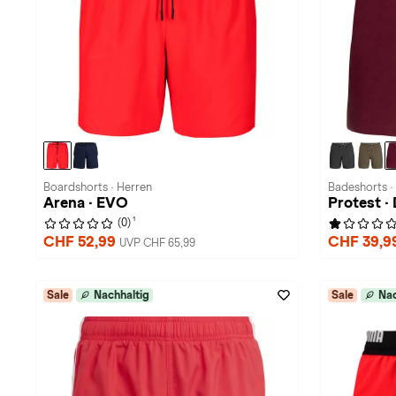
Boardshorts · Herren
Badeshorts ·
Arena · EVO
Protest 
1
(0)
CHF 52,99
CHF 39,9
UVP CHF 65,99
Sale
Nachhaltig
Sale
Nac