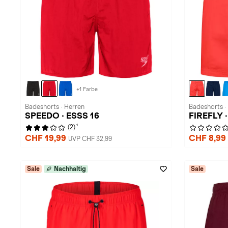
+1 Farbe
Badeshorts · Herren
Badeshorts ·
SPEEDO · ESSS 16
FIREFLY · 
1
(2)
CHF 19,99
CHF 8,99
UVP CHF 32,99
Sale
Nachhaltig
Sale