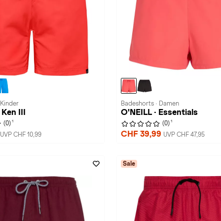
 Kinder
Badeshorts · Damen
Ken III
O'NEILL · Essentials
1
1
(0)
(0)
CHF 39,99
UVP CHF 10,99
UVP CHF 47,95
Sale