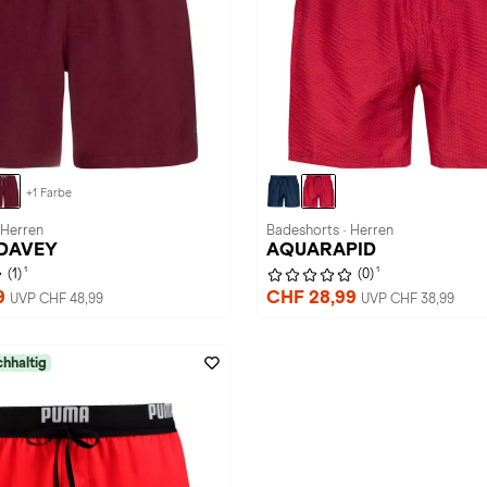
+1 Farbe
 Herren
Badeshorts · Herren
· DAVEY
AQUARAPID
1
1
(1)
(0)
9
CHF 28,99
UVP CHF 48,99
UVP CHF 38,99
hhaltig