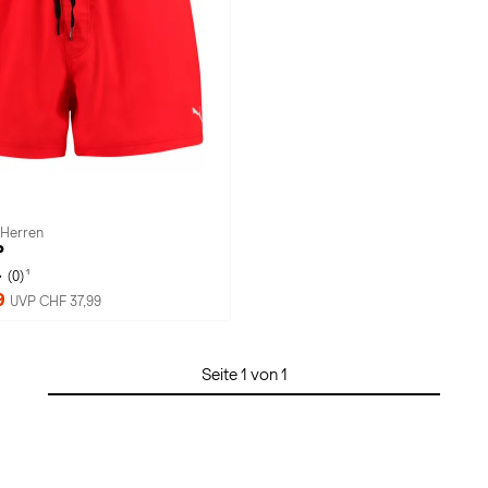
 Herren
P
1
(0)
9
UVP CHF 37,99
Seite 1 von 1