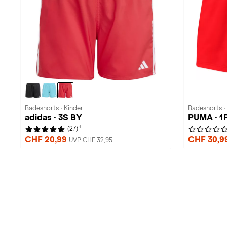
Badeshorts · Kinder
Badeshorts ·
adidas · 3S BY
PUMA · 1
1
(27)
CHF 20,99
CHF 30,9
UVP CHF 32,95