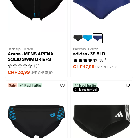
Badeslip · Herren
Badeslip · Herren
Arena · MENS ARENA
adidas · 3S BLD
SOLID SWIM BRIEFS
1
(62)
1
(0)
CHF 17,99
UVP CHF 27,99
CHF 32,99
UVP CHF 37,99
Sale
Nachhaltig
Nachhaltig
New Arrival