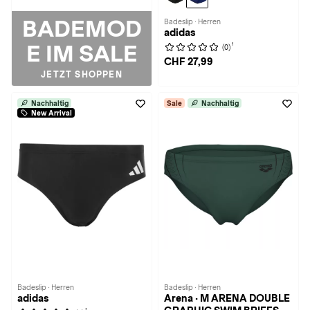
BADEMOD
Badeslip · Herren
adidas
E IM SALE
1
(0)
CHF 27,99
JETZT SHOPPEN
Nachhaltig
Sale
Nachhaltig
New Arrival
Badeslip · Herren
Badeslip · Herren
adidas
Arena · M ARENA DOUBLE
1