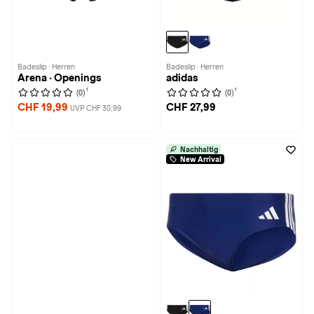
Badeslip · Herren
Badeslip · Herren
Arena · Openings
adidas
1
1
(0)
(0)
CHF 19,99
CHF 27,99
UVP CHF 30,99
Nachhaltig
New Arrival