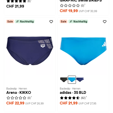
GRAPHIC SWIM BRIEFS
(6)
1
(0)
CHF 21,99
CHF 19,99
UVP CHF 30,99
Sale
Nachhaltig
Sale
Nachhaltig
Badeslip · Herren
Badeslip · Herren
Arena · KIKKO
adidas · 3S BLD
1
1
(0)
(62)
CHF 22,99
CHF 21,99
UVP CHF 26,99
UVP CHF 27,95