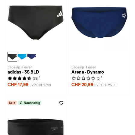
Badeslip · Herren
Badeslip · Herren
adidas · 3S BLD
Arena · Dynamo
1
1
(62)
(0)
CHF 17,99
CHF 20,99
UVP CHF 27,99
UVP CHF 25,95
Sale
Nachhaltig