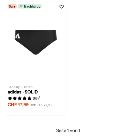
Sale
Nachhaltig
Badeslip · Herren
adidas · SOLID
1
(68)
CHF 17,99
UVP CHF 21,95
Seite 1 von 1