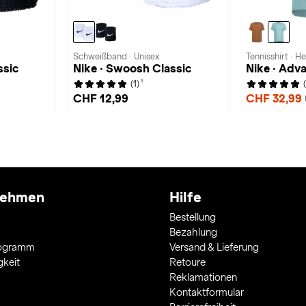
Schweißband · Unisex
Tennisshirt · H
ssic
Nike · Swoosh Classic
Nike · Adv
1
(1)
CHF 12,99
CHF 32,99
nehmen
Hilfe
Bestellung
Bezahlung
rogramm
Versand & Lieferung
gkeit
Retoure
Reklamationen
Kontaktformular