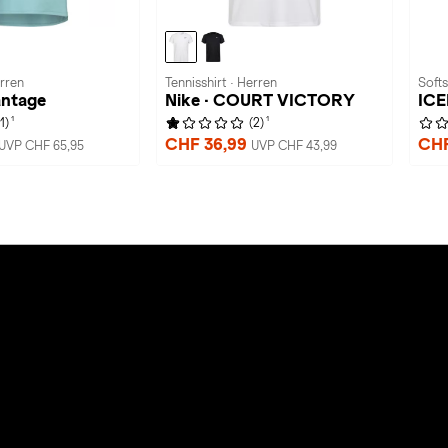
erren
Tennisshirt · Herren
Softs
antage
Nike · COURT VICTORY
IC
1
1
(1)
(2)
CHF 36,99
CHF
UVP CHF 65,95
UVP CHF 43,99