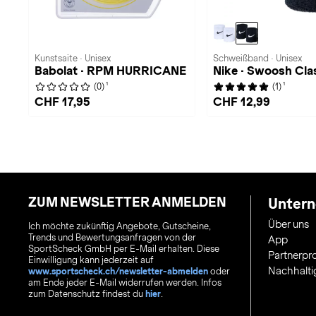
Kunstsaite · Unisex
Schweißband · Unisex
Babolat · RPM HURRICANE
Nike · Swoosh Cla
1
1
(0)
(1)
CHF 17,95
CHF 12,99
ZUM NEWSLETTER ANMELDEN
Unter
Über uns
Ich möchte zukünftig Angebote, Gutscheine,
Trends und Bewertungsanfragen von der
App
SportScheck GmbH per E-Mail erhalten. Diese
Partnerp
Einwilligung kann jederzeit auf
Nachhalti
www.sportscheck.ch/newsletter-abmelden
oder
am Ende jeder E-Mail widerrufen werden. Infos
zum Datenschutz findest du
hier
.