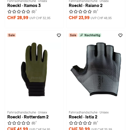
Fahrradhandschuhe · Unisex
Fahrradhandschuhe · Unisex
Roeckl · Itamos 3
Roeckl · Raiano 2
1
1
(0)
(0)
CHF 28,99
CHF 23,99
UVP CHF 32,95
UVP CHF 48,95
Sale
Sale
Nachhaltig
Fahrradhandschuhe · Unisex
Fahrradhandschuhe · Unisex
Roeckl · Rotterdam 2
Roeckl · Istia 2
1
1
(0)
(0)
CHF 41,99
CHF 30,99
UVP CHF 54,95
UVP CHF 35,99