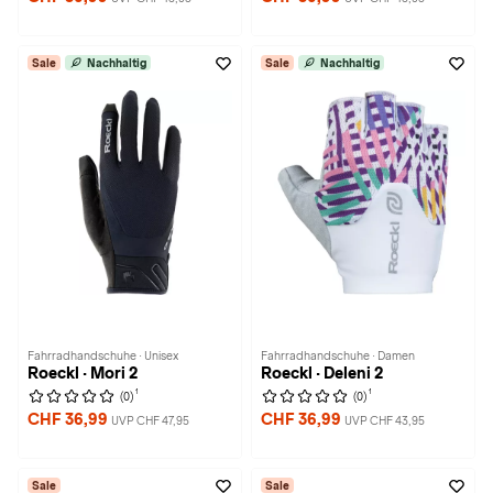
Sale
Nachhaltig
Sale
Nachhaltig
Fahrradhandschuhe · Unisex
Fahrradhandschuhe · Damen
Roeckl · Mori 2
Roeckl · Deleni 2
1
1
(0)
(0)
CHF 36,99
CHF 36,99
UVP CHF 47,95
UVP CHF 43,95
Sale
Sale