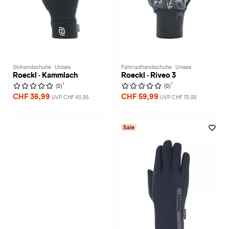
Skihandschuhe · Unisex
Fahrradhandschuhe · Unisex
Roeckl · Kammlach
Roeckl · Riveo 3
1
1
(0)
(0)
CHF 36,99
CHF 59,99
UVP CHF 43,95
UVP CHF 70,95
Sale