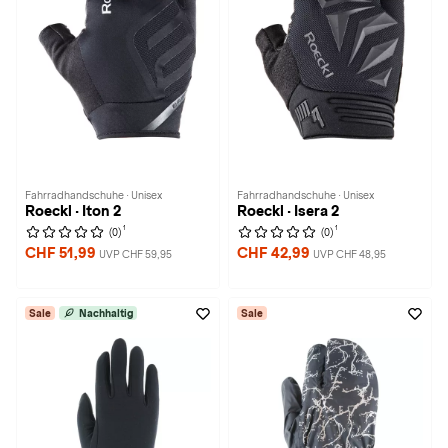
Fahrradhandschuhe · Unisex
Fahrradhandschuhe · Unisex
Roeckl · Iton 2
Roeckl · Isera 2
1
1
(0)
(0)
CHF 51,99
CHF 42,99
UVP CHF 59,95
UVP CHF 48,95
Sale
Nachhaltig
Sale