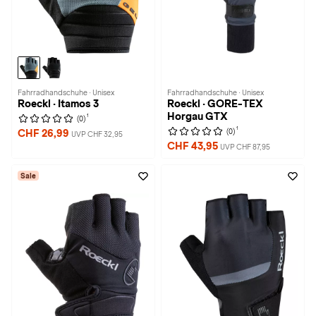
Fahrradhandschuhe · Unisex
Fahrradhandschuhe · Unisex
Roeckl · Itamos 3
Roeckl · GORE-TEX
Horgau GTX
1
(0)
1
(0)
CHF 26,99
UVP CHF 32,95
CHF 43,95
UVP CHF 87,95
Sale