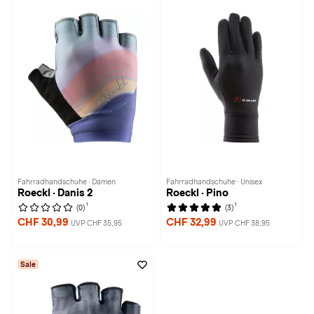
Fahrradhandschuhe · Damen
Fahrradhandschuhe · Unisex
Roeckl · Danis 2
Roeckl · Pino
1
1
(0)
(3)
CHF 30,99
CHF 32,99
UVP CHF 35,95
UVP CHF 38,95
Sale