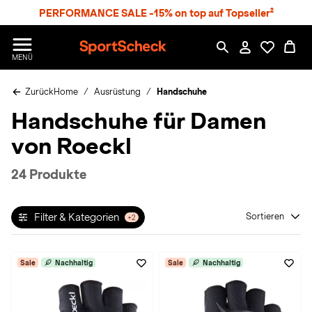
S
PERFORMANCE SALE -15% on top auf Topseller²
p
r
n
S
MENÜ
g
p
e
o
z
Zurück
Home
Ausrüstung
Handschuhe
r
u
t
Handschuhe für Damen
m
S
H
c
von Roeckl
a
h
u
e
p
c
24 Produkte
t
k
n
h
Filter & Kategorien
Sortieren
+2
a
t
Sale
Nachhaltig
Sale
Nachhaltig