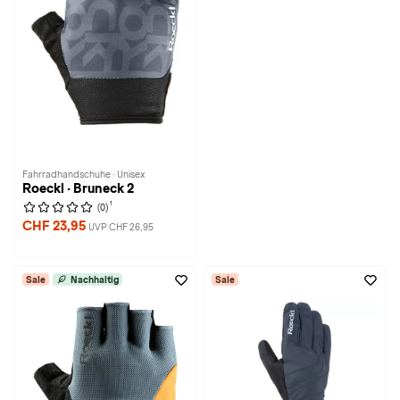
Fahrradhandschuhe · Unisex
Roeckl · Bruneck 2
1
(0)
CHF 23,95
UVP CHF 26,95
Sale
Nachhaltig
Sale