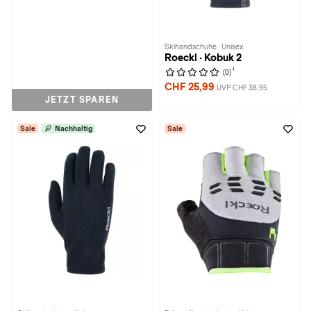
Skihandschuhe · Unisex
Roeckl · Kobuk 2
1
(0)
CHF 25,99
UVP CHF 38,95
JETZT SPAREN
Sale
Nachhaltig
Sale