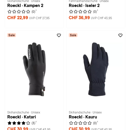
Skihandschuhe · Unisex
Fahrradhandschuhe · Unisex
Roeckl · Kampen 2
Roeckl · Iseler 2
1
1
(0)
(0)
CHF 22,99
CHF 36,99
UVP CHF 27,95
UVP CHF 43,95
Sale
Sale
Skihandschuhe · Unisex
Skihandschuhe · Unisex
Roeckl · Katari
Roeckl · Kauru
1
1
(3)
(0)
CHF 30,99
CHF 30,99
UVP CHF 43,95
UVP CHF 43,95