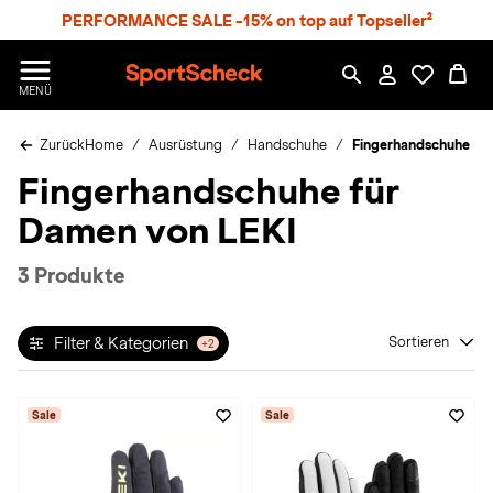
S
PERFORMANCE SALE -15% on top auf Topseller²
p
r
n
S
MENÜ
g
p
e
o
z
Zurück
Home
Ausrüstung
Handschuhe
Fingerhandschuhe
r
u
t
Fingerhandschuhe für
m
S
H
c
Damen von LEKI
a
h
u
e
p
c
3 Produkte
t
k
n
h
Filter & Kategorien
Sortieren
+2
a
t
Sale
Sale