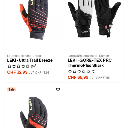
Laufhandschuhe · Unisex
Langlaufhandschuhe · Damen
LEKI · Ultra Trail Breeze
LEKI · GORE-TEX PRC
ThermoPlus Shark
1
(0)
1
(0)
CHF 32,99
UVP CHF 43,95
CHF 65,99
UVP CHF 87,95
Sale