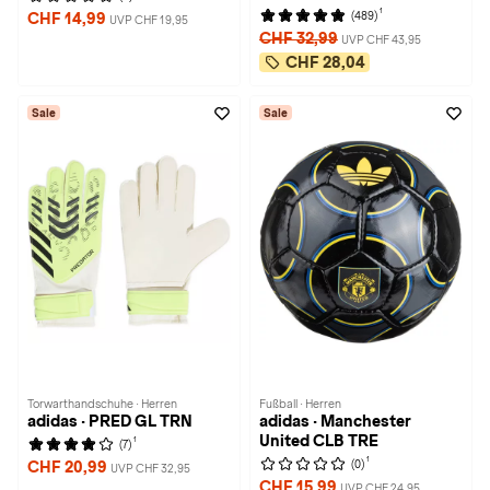
1
(489)
CHF 14,99
UVP CHF 19,95
CHF 32,99
UVP CHF 43,95
CHF 28,04
Sale
Sale
Torwarthandschuhe · Herren
Fußball · Herren
adidas · PRED GL TRN
adidas · Manchester
United CLB TRE
1
(7)
1
(0)
CHF 20,99
UVP CHF 32,95
CHF 15,99
UVP CHF 24,95