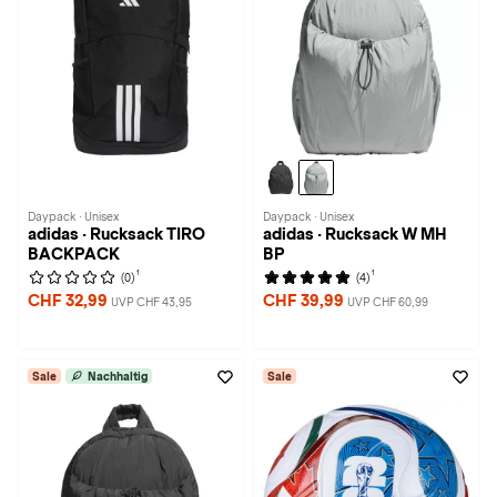
Daypack · Unisex
Daypack · Unisex
adidas · Rucksack TIRO
adidas · Rucksack W MH
BACKPACK
BP
1
1
(0)
(4)
CHF 32,99
CHF 39,99
UVP CHF 43,95
UVP CHF 60,99
Sale
Nachhaltig
Sale