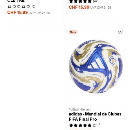
CLB TRE
(4)
1
(0)
CHF 15,99
UVP CHF 21,95
CHF 15,99
UVP CHF 24,95
Sale
Fußball · Herren
adidas · Mundial de Clubes
FIFA Final Pro
1
(24)