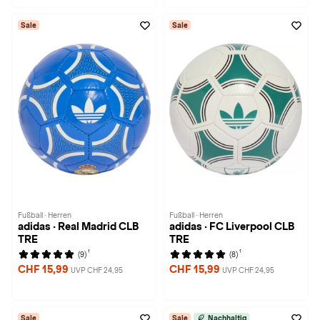
Sale
Sale
Fußball · Herren
Fußball · Herren
adidas · Real Madrid CLB
adidas · FC Liverpool CLB
TRE
TRE
1
1
(9)
(8)
CHF 15,99
CHF 15,99
UVP CHF 24,95
UVP CHF 24,95
Sale
Sale
Nachhaltig