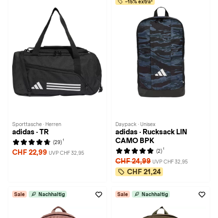
-15% extra²
Sporttasche · Herren
Daypack · Unisex
adidas · TR
adidas · Rucksack LIN
CAMO BPK
1
(29)
1
(2)
CHF 22,99
UVP CHF 32,95
CHF 24,99
UVP CHF 32,95
CHF 21,24
Sale
Nachhaltig
Sale
Nachhaltig