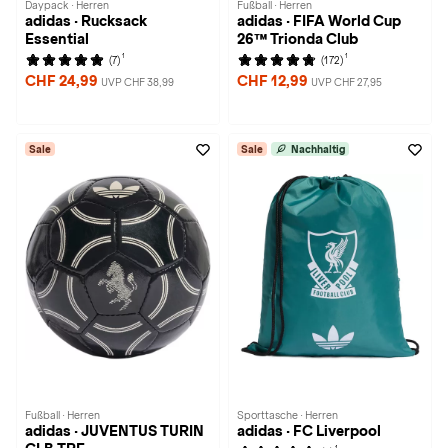
Daypack · Herren
Fußball · Herren
adidas · Rucksack
adidas · FIFA World Cup
Essential
26™ Trionda Club
1
1
(7)
(172)
CHF 24,99
CHF 12,99
UVP CHF 38,99
UVP CHF 27,95
Sale
Sale
Nachhaltig
Fußball · Herren
Sporttasche · Herren
adidas · JUVENTUS TURIN
adidas · FC Liverpool
1