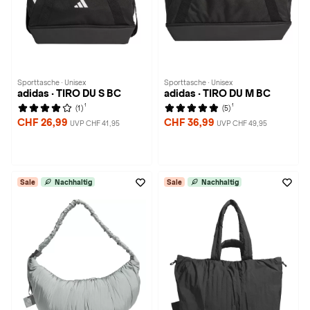
Sporttasche · Unisex
Sporttasche · Unisex
adidas · TIRO DU S BC
adidas · TIRO DU M BC
1
1
(1)
(5)
CHF 26,99
CHF 36,99
UVP CHF 41,95
UVP CHF 49,95
Sale
Nachhaltig
Sale
Nachhaltig