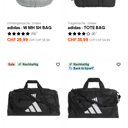
Umhängetasche · Unisex
Tragetasche · Unisex
adidas · W MH SH BAG
adidas · TOTE BAG
1
1
(15)
(9)
CHF 29,99
CHF 35,99
UVP CHF 38,99
UVP CHF 54,99
Sale
Nachhaltig
Nachhaltig
Back to Sport²