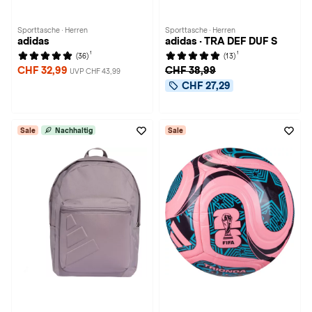
Sporttasche · Herren
Sporttasche · Herren
adidas
adidas · TRA DEF DUF S
1
1
(36)
(13)
CHF 32,99
CHF 38,99
UVP CHF 43,99
CHF 27,29
Sale
Nachhaltig
Sale