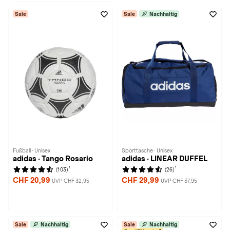
Sale
Sale
Nachhaltig
Fußball · Unisex
Sporttasche · Unisex
adidas · Tango Rosario
adidas · LINEAR DUFFEL
1
1
(103)
(26)
CHF 20,99
CHF 29,99
UVP CHF 32,95
UVP CHF 37,95
Sale
Nachhaltig
Sale
Nachhaltig