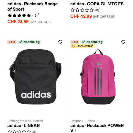
adidas · Rucksack Badge
adidas · COPA GL MTC FS
of Sport
1
(0)
1
(16)
CHF 42,99
UVP CHF 65,95
CHF 23,99
UVP CHF 34,95
Sale
Nachhaltig
Sale
Nachhaltig
-15% extra²
Umhängetasche · Herren
Daypack · Unisex
adidas · LINEAR
adidas · Rucksack POWER
VII
1
(0)