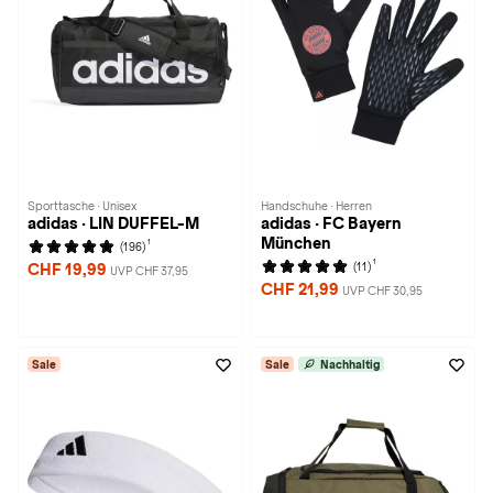
Sporttasche · Unisex
Handschuhe · Herren
adidas · LIN DUFFEL-M
adidas · FC Bayern
München
1
(196)
1
(11)
CHF 19,99
UVP CHF 37,95
CHF 21,99
UVP CHF 30,95
Sale
Sale
Nachhaltig