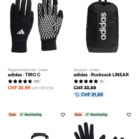
Fingerhandschuhe · Unisex
Daypack · Unisex
adidas · TIRO C
adidas · Rucksack LINEAR
1
1
(28)
(3)
CHF 20,99
CHF 30,99
UVP CHF 37,95
CHF 21,69
Sale
Nachhaltig
Sale
Nachhaltig