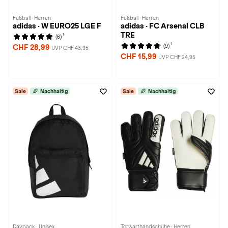
Fußball · Herren
Fußball · Herren
adidas · W EURO25 LGE F
adidas · FC Arsenal CLB
TRE
1
(6)
1
(9)
CHF 28,99
UVP CHF 43,95
CHF 15,99
UVP CHF 24,95
Sale
Nachhaltig
Sale
Nachhaltig
Daypack · Unisex
Torwarthandschuhe · Herren