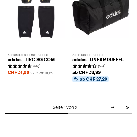
Schienbeinschoner · Unisex
Sporttasche · Unisex
adidas · TIRO SG COM
adidas · LINEAR DUFFEL
1
1
(66)
(53)
CHF 31,99
ab CHF 38,99
UVP CHF 49,95
ab CHF 27,29
Seite 1 von 2