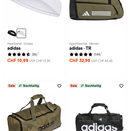
Haarband · Unisex
Sporttasche · Herren
adidas
adidas · TR
1
1
(95)
(144)
CHF 10,99
CHF 32,99
UVP CHF 13,95
UVP CHF 43,95
Sale
Nachhaltig
Sale
Nachhaltig