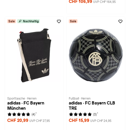
CHF 106,99
UVP CHF 164,95
Sale
Nachhaltig
Sale
Sporttasche · Herren
Fußball · Herren
adidas · FC Bayern
adidas · FC Bayern CLB
München
TRE
1
1
(4)
(3)
CHF 20,99
CHF 15,99
UVP CHF 27,95
UVP CHF 24,95