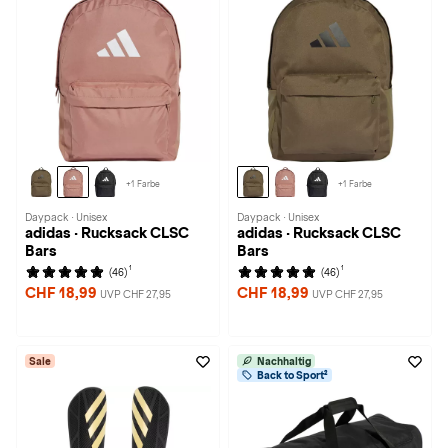
+1 Farbe
+1 Farbe
Daypack · Unisex
Daypack · Unisex
adidas · Rucksack CLSC
adidas · Rucksack CLSC
Bars
Bars
1
1
(46)
(46)
CHF 18,99
CHF 18,99
UVP CHF 27,95
UVP CHF 27,95
Sale
Nachhaltig
Back to Sport²