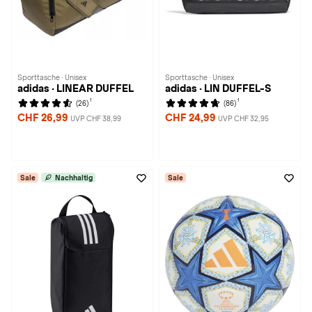
Sporttasche · Unisex
Sporttasche · Unisex
adidas · LINEAR DUFFEL
adidas · LIN DUFFEL-S
1
1
(26)
(86)
CHF 26,99
CHF 24,99
UVP CHF 38,99
UVP CHF 32,95
Sale
Nachhaltig
Sale