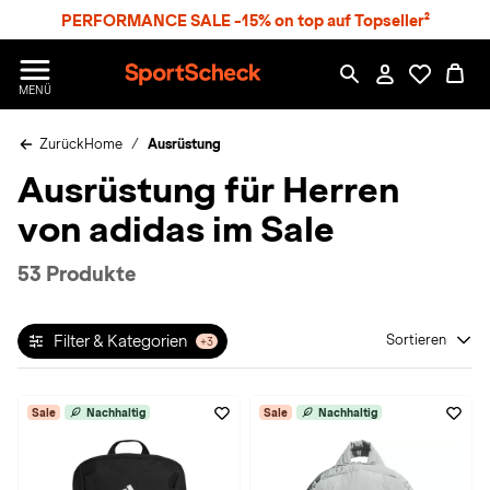
S
PERFORMANCE SALE -15% on top auf Topseller²
p
r
n
S
MENÜ
g
p
e
o
z
Zurück
Home
Ausrüstung
r
u
t
Ausrüstung für Herren
m
S
H
c
von adidas im Sale
a
h
u
e
p
c
53 Produkte
t
k
n
h
Filter & Kategorien
Sortieren
+3
a
t
Sale
Nachhaltig
Sale
Nachhaltig