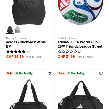
Daypack · Unisex
Fußball · Herren
adidas · Rucksack W MH
adidas · FIFA World Cup
BP
26™ Trionda League Street
1
1
(4)
(0)
CHF 39,99
CHF 31,99
UVP CHF 60,99
UVP CHF 49,95
Sale
Nachhaltig
Sale
Nachhaltig