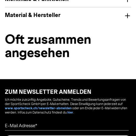
Material & Hersteller
Oft zusammen
angesehen
ZUM NEWSLETTER ANMELDEN
Ich möchte zukünftig Angebote, Gutscheine, Trends und Bewertungsanfragen von
der SportScheck GmbH per E-Mail erhalten. Diese Einwilligung kann jederzeit auf
www.sportscheck.ch/newsletter-abmelden
oder am Ende jeder E-Mail widerrufen
werden. Infos zum Datenschutz findest du
hier
.
E-Mail Adresse