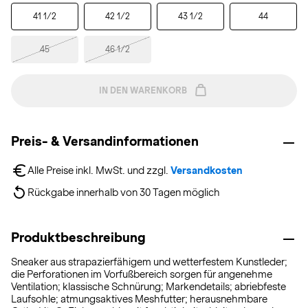
41 1/2
42 1/2
43 1/2
44
45
46 1/2
IN DEN WARENKORB
Preis- & Versandinformationen
Alle Preise inkl. MwSt. und zzgl. 
Versandkosten
Rückgabe innerhalb von 30 Tagen möglich
Produktbeschreibung
Sneaker aus strapazierfähigem und wetterfestem Kunstleder;
die Perforationen im Vorfußbereich sorgen für angenehme
Ventilation; klassische Schnürung; Markendetails; abriebfeste
Laufsohle; atmungsaktives Meshfutter; herausnehmbare