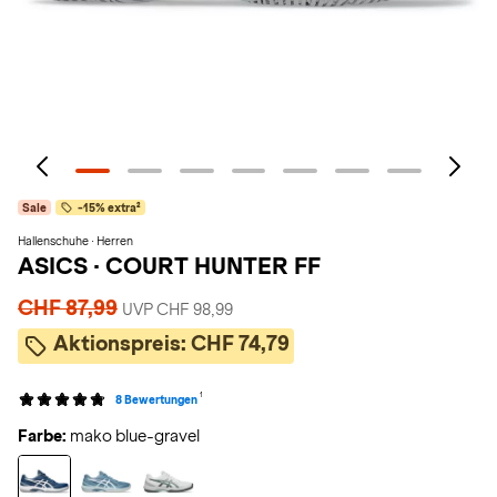
Sale
-15% extra²
Hallenschuhe · Herren
ASICS
·
COURT HUNTER FF
CHF 87,99
UVP CHF 98,99
Aktionspreis:
CHF 74,79
1
8 Bewertungen
Farbe:
mako blue-gravel