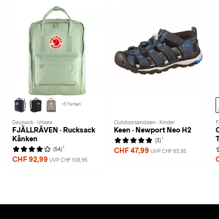
+5 Farben
Daypack · Unisex
Outdoorsandalen · Kinder
F
FJÄLLRÄVEN · Rucksack
Keen · Newport Neo H2
Kånken
1
(3)
1
(54)
CHF 47,99
UVP CHF 83,95
CHF 92,99
UVP CHF 109,95