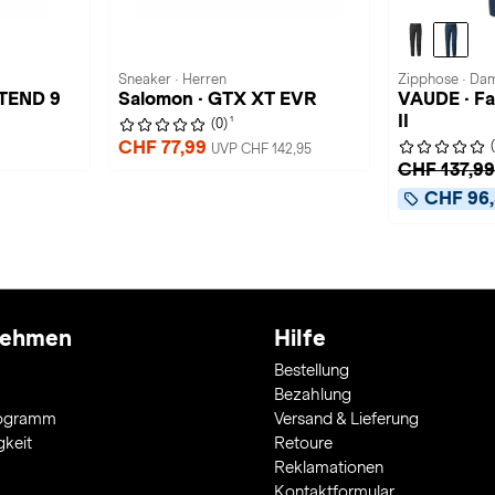
Sneaker · Herren
Zipphose · Da
TEND 9
Salomon · GTX XT EVR
VAUDE · Fa
II
1
(0)
CHF 77,99
UVP CHF 142,95
CHF 137,99
CHF 96,
nehmen
Hilfe
Bestellung
Bezahlung
rogramm
Versand & Lieferung
gkeit
Retoure
Reklamationen
Kontaktformular