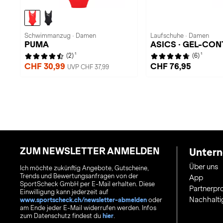
Schwimmanzug · Damen
Laufschuhe · Damen
PUMA
ASICS · GEL-CON
1
1
(2)
(6)
CHF 30,99
CHF 76,95
UVP CHF 37,99
ZUM NEWSLETTER ANMELDEN
Unter
Über uns
Ich möchte zukünftig Angebote, Gutscheine,
Trends und Bewertungsanfragen von der
App
SportScheck GmbH per E-Mail erhalten. Diese
Partnerp
Einwilligung kann jederzeit auf
Nachhalti
www.sportscheck.ch/newsletter-abmelden
oder
am Ende jeder E-Mail widerrufen werden. Infos
zum Datenschutz findest du
hier
.