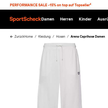
S
PERFORMANCE SALE -15% on top auf Topseller²
p
r
n
Damen
Herren
Kinder
Ausr
g
S
e
p
z
o
u
r
Zurück
Home
Kleidung
Hosen
Arena Caprihose Damen
m
t
H
S
a
c
u
h
p
e
t
c
k
n
h
a
t