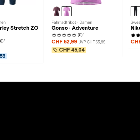
men
Fahrradtrikot · Damen
Swea
rley Stretch ZO
Gonso · Adventure
Nik
1
(0)
1
CHF 52,99
CHF
(0)
UVP CHF 65,99
CHF 45,04
59