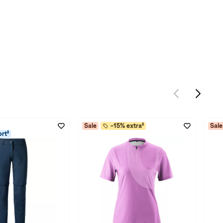
Sale
-15% extra²
Sale
rt²