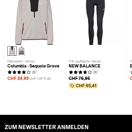
Fleeceshirt · Herren
7/8-Lauftights · Herren
F
Columbia · Sequoia Grove
NEW BALANCE
1
1
(3)
(3)
CHF 34,99
CHF 76,95
UVP CHF 71,95
CHF 65,41
ZUM NEWSLETTER ANMELDEN