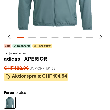
Sale
Nachhaltig
-15% extra²
Laufjacke · Herren
adidas
·
XPERIOR
CHF 122,99
UVP CHF 131,95
Aktionspreis:
CHF 104,54
Farbe:
pretea