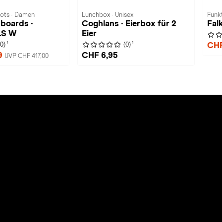
ots · Damen
Lunchbox · Unisex
Funkt
boards ·
Coghlans · Eierbox für 2
Fal
S W
Eier
1
1
CHF
(0)
(0)
9
CHF 6,95
UVP CHF 417,00