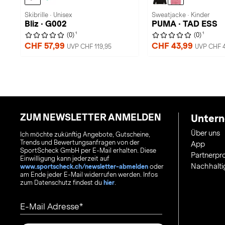
Skibrille · Unisex
Sweatjacke · Kinder
Bliz · G002
PUMA · TAD ESS
1
1
(0)
(0)
CHF 57,99
CHF 43,99
UVP CHF 119,95
UVP CHF 4
ZUM NEWSLETTER ANMELDEN
Unter
Über uns
Ich möchte zukünftig Angebote, Gutscheine,
Trends und Bewertungsanfragen von der
App
SportScheck GmbH per E-Mail erhalten. Diese
Partnerp
Einwilligung kann jederzeit auf
Nachhalti
www.sportscheck.ch/newsletter-abmelden
oder
am Ende jeder E-Mail widerrufen werden. Infos
zum Datenschutz findest du
hier
.
E-Mail Adresse