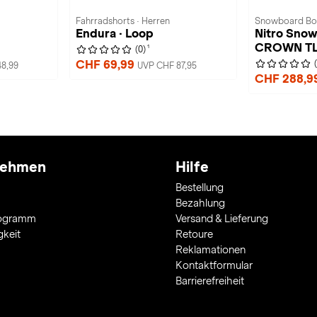
Fahrradshorts · Herren
Snowboard Bo
Endura · Loop
Nitro Snow
CROWN TL
1
(0)
CHF 69,99
8,99
UVP CHF 87,95
CHF 288,9
nehmen
Hilfe
Bestellung
Bezahlung
rogramm
Versand & Lieferung
gkeit
Retoure
Reklamationen
Kontaktformular
Barrierefreiheit