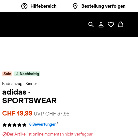
Hilfebereich
Bestellung verfolgen
Sale
Nachhaltig
Badeanzug · Kinder
adidas
·
SPORTSWEAR
CHF 19,99
UVP CHF 37,95
1
6 Bewertungen
Der Artikel ist online momentan nicht verfügbar.