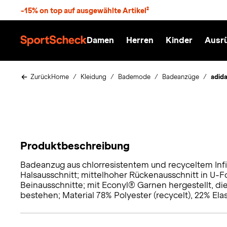
S
-15% on top auf ausgewählte Artikel²
p
r
n
Damen
Herren
Kinder
Ausr
g
S
e
p
z
o
u
r
Zurück
Home
Kleidung
Bademode
Badeanzüge
adid
m
t
H
S
a
c
u
h
p
e
t
c
k
Produktbeschreibung
n
h
Badeanzug aus chlorresistentem und recyceltem Infin
a
Halsausschnitt; mittelhoher Rückenausschnitt in U-F
Beinausschnitte; mit Econyl® Garnen hergestellt, die
t
bestehen; Material 78% Polyester (recycelt), 22% Ela