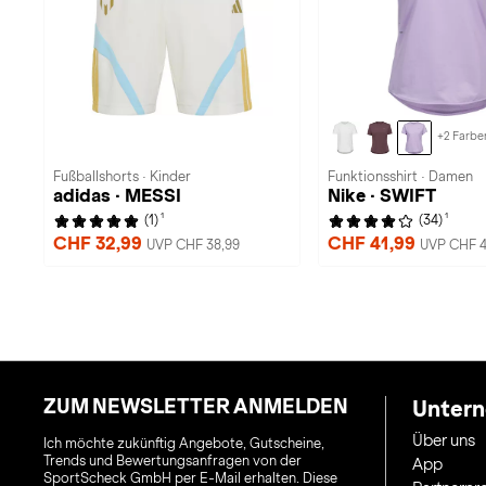
+2 Farbe
Fußballshorts · Kinder
Funktionsshirt · Damen
adidas · MESSI
Nike · SWIFT
1
1
(1)
(34)
CHF 32,99
CHF 41,99
UVP CHF 38,99
UVP CHF 4
ZUM NEWSLETTER ANMELDEN
Unter
Über uns
Ich möchte zukünftig Angebote, Gutscheine,
Trends und Bewertungsanfragen von der
App
SportScheck GmbH per E-Mail erhalten. Diese