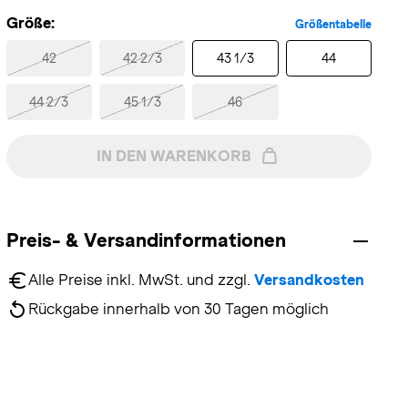
Größe:
Größentabelle
42
42 2/3
43 1/3
44
44 2/3
45 1/3
46
IN DEN WARENKORB
Preis- & Versandinformationen
Alle Preise inkl. MwSt. und zzgl. 
Versandkosten
Rückgabe innerhalb von 30 Tagen möglich