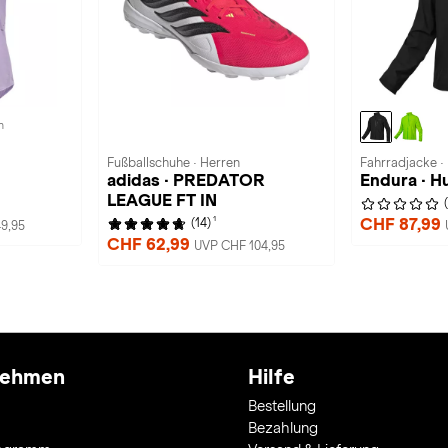
n
Fußballschuhe · Herren
Fahrradjacke ·
adidas · PREDATOR
Endura · 
LEAGUE FT IN
1
CHF 87,99
(14)
9,95
CHF 62,99
UVP CHF 104,95
nehmen
Hilfe
Bestellung
Bezahlung