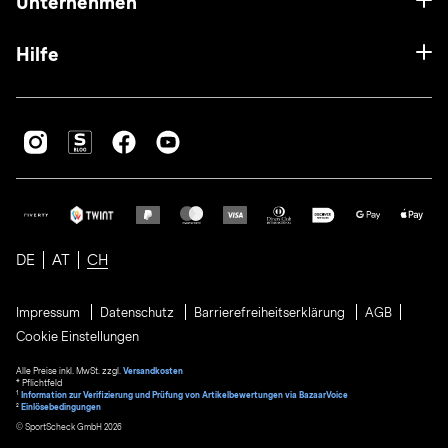
Unternehmen
Hilfe
DE
AT
CH
Impressum
Datenschutz
Barrierefreiheitserklärung
AGB
Cookie Einstellungen
Alle Preise inkl. MwSt. zzgl.
Versandkosten
* Pflichtfeld
1
Information zur Verifizierung und Prüfung von Artikelbewertungen via BazaarVoice
²
Einlösebedingungen
© SportScheck GmbH 2026