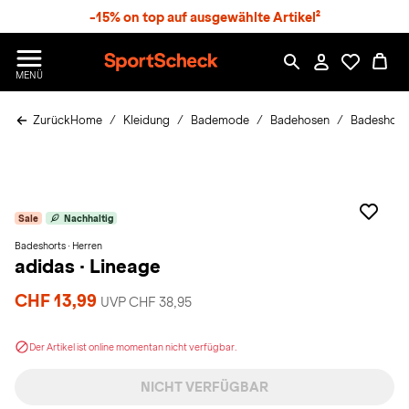
S
-15% on top auf ausgewählte Artikel²
p
r
n
S
MENÜ
g
p
e
o
z
Zurück
Home
Kleidung
Bademode
Badehosen
Badeshort
r
u
t
m
S
H
c
a
h
u
e
p
Sale
Nachhaltig
c
t
k
Badeshorts · Herren
adidas
·
Lineage
n
h
CHF 13,99
a
UVP CHF 38,95
t
Der Artikel ist online momentan nicht verfügbar.
NICHT VERFÜGBAR