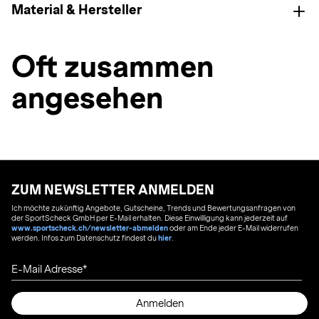
Material & Hersteller
Oft zusammen
angesehen
ZUM NEWSLETTER ANMELDEN
Ich möchte zukünftig Angebote, Gutscheine, Trends und Bewertungsanfragen von
der SportScheck GmbH per E-Mail erhalten. Diese Einwilligung kann jederzeit auf
www.sportscheck.ch/newsletter-abmelden
oder am Ende jeder E-Mail widerrufen
werden. Infos zum Datenschutz findest du
hier
.
E-Mail Adresse
Anmelden