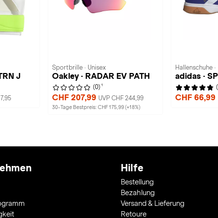
Sportbrille · Unisex
Hallenschuhe ·
TRN J
Oakley · RADAR EV PATH
adidas · S
1
(0)
CHF 207,99
CHF 66,99
7,95
UVP CHF 244,99
30-Tage Bestpreis: CHF 175,99 (+18%)
nehmen
Hilfe
Bestellung
Bezahlung
rogramm
Versand & Lieferung
gkeit
Retoure