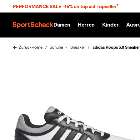
S
PERFORMANCE SALE -15% on top auf Topseller²
p
r
n
Damen
Herren
Kinder
Ausr
g
S
e
p
z
o
u
r
Zurück
Home
Schuhe
Sneaker
adidas Hoops 3.0 Sneaker
m
t
H
S
a
c
u
h
p
e
t
c
k
n
h
a
t