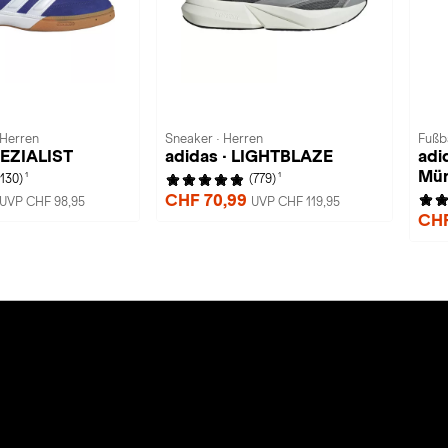
 Herren
Sneaker · Herren
Fußba
PEZIALIST
adidas · LIGHTBLAZE
adi
Mün
1
1
(130)
(779)
CHF 70,99
UVP CHF 98,95
UVP CHF 119,95
CHF