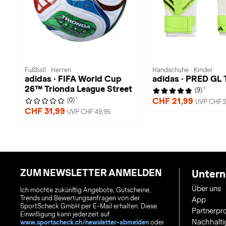
Fußball · Herren
Handschuhe · Kinder
adidas · FIFA World Cup
adidas · PRED GL 
26™ Trionda League Street
1
(9)
1
CHF 21,99
(0)
UVP CHF 2
CHF 31,99
UVP CHF 49,95
ZUM NEWSLETTER ANMELDEN
Unter
Über uns
Ich möchte zukünftig Angebote, Gutscheine,
Trends und Bewertungsanfragen von der
App
SportScheck GmbH per E-Mail erhalten. Diese
Partnerp
Einwilligung kann jederzeit auf
Nachhalti
www.sportscheck.ch/newsletter-abmelden
oder