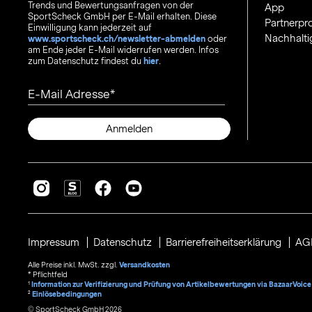
Trends und Bewertungsanfragen von der
App
SportScheck GmbH per E-Mail erhalten. Diese
Partnerp
Einwilligung kann jederzeit auf
Nachhalti
www.sportscheck.ch/newsletter-abmelden
oder
am Ende jeder E-Mail widerrufen werden. Infos
zum Datenschutz findest du
hier
.
E-Mail Adresse
Anmelden
Impressum
Datenschutz
Barrierefreiheitserklärung
AG
Alle Preise inkl. MwSt. zzgl.
Versandkosten
* Pflichtfeld
1
Information zur Verifizierung und Prüfung von Artikelbewertungen via BazaarVoice
²
Einlösebedingungen
© SportScheck GmbH 2026