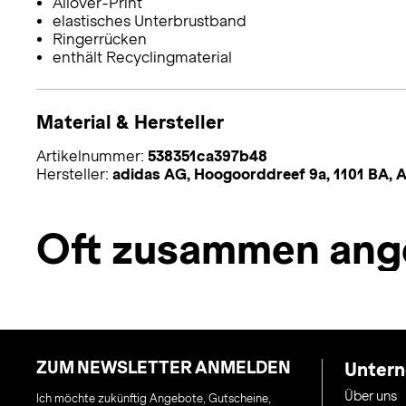
Allover-Print
elastisches Unterbrustband
Ringerrücken
enthält Recyclingmaterial
Material & Hersteller
Artikelnummer:
538351ca397b48
Hersteller:
adidas AG, Hoogoorddreef 9a, 1101 BA,
Oft zusammen ang
ZUM NEWSLETTER ANMELDEN
Unter
Über uns
Ich möchte zukünftig Angebote, Gutscheine,