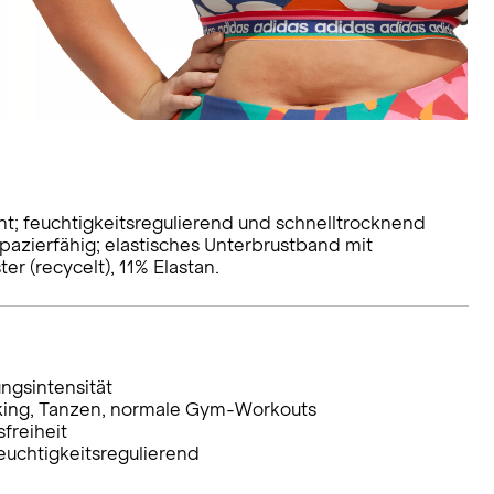
nt; feuchtigkeitsregulierend und schnelltrocknend
azierfähig; elastisches Unterbrustband mit
r (recycelt), 11% Elastan.
ungsintensität
alking, Tanzen, normale Gym-Workouts
freiheit
uchtigkeitsregulierend