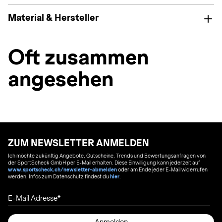
Material & Hersteller
Oft zusammen
angesehen
ZUM NEWSLETTER ANMELDEN
Ich möchte zukünftig Angebote, Gutscheine, Trends und Bewertungsanfragen von
der SportScheck GmbH per E-Mail erhalten. Diese Einwilligung kann jederzeit auf
www.sportscheck.ch/newsletter-abmelden
oder am Ende jeder E-Mail widerrufen
werden. Infos zum Datenschutz findest du
hier
.
E-Mail Adresse