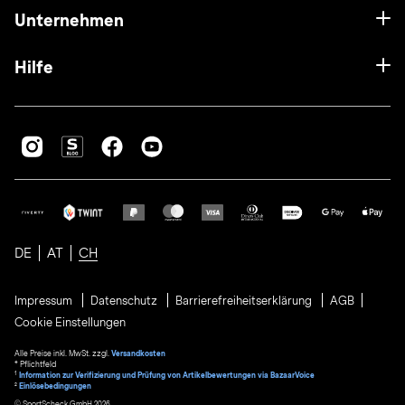
Unternehmen
Hilfe
DE
AT
CH
Impressum
Datenschutz
Barrierefreiheitserklärung
AGB
Cookie Einstellungen
Alle Preise inkl. MwSt. zzgl.
Versandkosten
* Pflichtfeld
1
Information zur Verifizierung und Prüfung von Artikelbewertungen via BazaarVoice
²
Einlösebedingungen
© SportScheck GmbH 2026