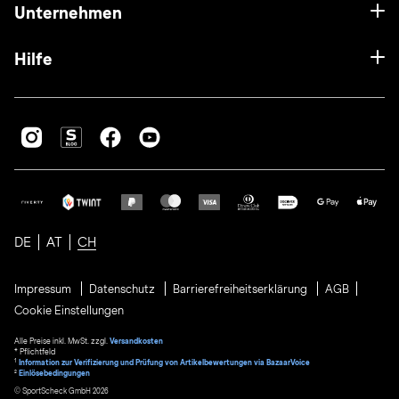
Unternehmen
Hilfe
DE
AT
CH
Impressum
Datenschutz
Barrierefreiheitserklärung
AGB
Cookie Einstellungen
Alle Preise inkl. MwSt. zzgl.
Versandkosten
* Pflichtfeld
1
Information zur Verifizierung und Prüfung von Artikelbewertungen via BazaarVoice
²
Einlösebedingungen
© SportScheck GmbH 2026