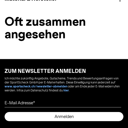
Oft zusammen
angesehen
ZUM NEWSLETTER ANMELDEN
Ich möchte zukünftig Angebote, Gutscheine, Trends und Bewertungsanfragen von
der SportScheck GmbH per E-Mail erhalten. Diese Einwilligung kann jederzeit auf
www.sportscheck.ch/newsletter-abmelden
oder am Ende jeder E-Mail widerrufen
werden. Infos zum Datenschutz findest du
hier
.
E-Mail Adresse
Anmelden