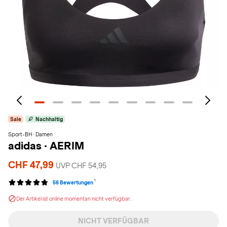
Sale
Nachhaltig
Sport-BH · Damen
adidas
·
AERIM
CHF 47,99
UVP CHF 54,95
1
56 Bewertungen
Der Artikel ist online momentan nicht verfügbar.
NICHT VERFÜGBAR