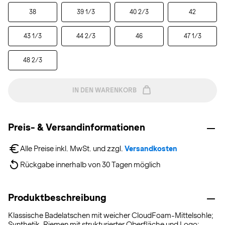
38
39 1/3
40 2/3
42
43 1/3
44 2/3
46
47 1/3
48 2/3
IN DEN WARENKORB
Preis- & Versandinformationen
Alle Preise inkl. MwSt. und zzgl. 
Versandkosten
Rückgabe innerhalb von 30 Tagen möglich
Produktbeschreibung
Klassische Badelatschen mit weicher CloudFoam-Mittelsohle;
Synthetik-Riemen mit strukturierter Oberfläche und Logo;