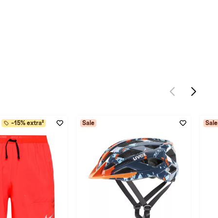
-15% extra²
Sale
Sale