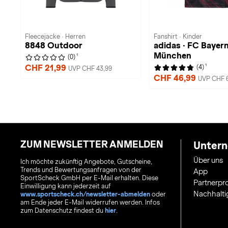
Fleecejacke · Herren
Fanshirt · Kinder
8848 Outdoor
adidas · FC Bayer
München
1
(0)
1
CHF 21,99
(4)
UVP CHF 43,99
CHF 46,99
UVP CHF 
ZUM NEWSLETTER ANMELDEN
Unter
Über uns
Ich möchte zukünftig Angebote, Gutscheine,
Trends und Bewertungsanfragen von der
App
SportScheck GmbH per E-Mail erhalten. Diese
Partnerp
Einwilligung kann jederzeit auf
Nachhalti
www.sportscheck.ch/newsletter-abmelden
oder
am Ende jeder E-Mail widerrufen werden. Infos
zum Datenschutz findest du
hier
.