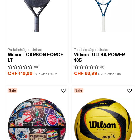
Padelschläger · Unisex
Tennisschläger · Unisex
Wilson · CARBON FORCE
Wilson · ULTRA POWER
LT
105
1
1
(0)
(0)
CHF 119,99
CHF 68,99
UVP CHF 175,95
UVP CHF 82,95
Sale
Sale