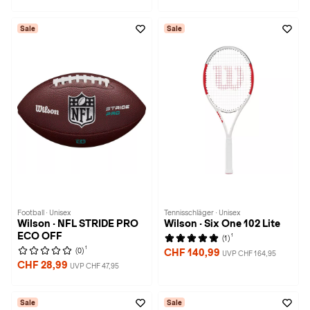
Sale
Sale
Football · Unisex
Tennisschläger · Unisex
Wilson · NFL STRIDE PRO
Wilson · Six One 102 Lite
ECO OFF
1
(1)
1
(0)
CHF 140,99
UVP CHF 164,95
CHF 28,99
UVP CHF 47,95
Sale
Sale