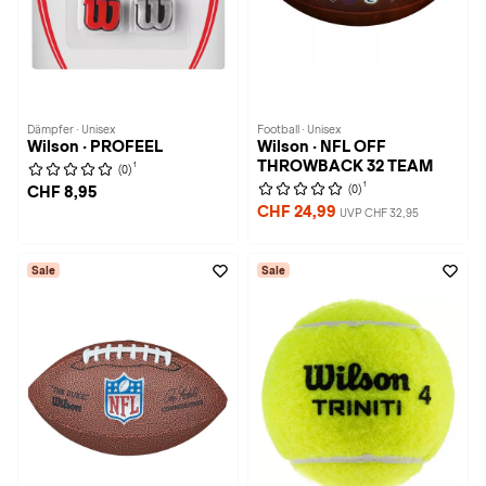
Dämpfer · Unisex
Football · Unisex
Wilson · PROFEEL
Wilson · NFL OFF
THROWBACK 32 TEAM
1
(0)
1
(0)
CHF 8,95
CHF 24,99
UVP CHF 32,95
Sale
Sale