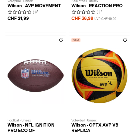
Volleyball · Unisex
Basketball · Unisex
Wilson · AVP MOVEMENT
Wilson · REACTION PRO
1
1
(0)
(0)
CHF 21,99
CHF 36,99
UVP CHF 49,99
Sale
Football · Unisex
Volleyball · Unisex
Wilson · NFL IGNITION
Wilson · OPTX AVP VB
PRO ECO OF
REPLICA