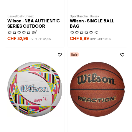
Basketball · Unisex
Sporttasche · Unisex
Wilson · NBA AUTHENTIC
Wilson · SINGLE BALL
SERIES OUTDOOR
BAG
1
1
(0)
(0)
CHF 32,99
CHF 8,99
UVP CHF 43,95
UVP CHF 10,95
Sale