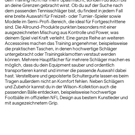
dein Training nicht nur mehr Spaß macht, sondern du auch bis
an deine Grenzen gebracht wirst. Ob du auf der Suche nach
dem passenden Tennisschläger bist, du findest in jedem Fall
eine breite Auswahl für Freizeit- oder Turnier-Spieler sowie
Modelle im Semi-Profi-Bereich, die ideal für Fortgeschrittene
sind. Die Allround-Produkte punkten besonders mit einer
ausgezeichneten Mischung aus Kontrolle und Power, was
deinem Spiel viel Kraft verleiht. Eine ganze Reihe an weiteren
Accessoires machen das Training angenehmer, beispielsweise
die praktischen Taschen, in denen hochwertige Schläger
untergebracht oder Trainingsklamotten verstaut werden
können. Mehrere Hauptfächer für mehrere Schläger machen es
möglich, dass du dein Equipment sauber und ordentlich
transportieren kannst und immer die passende Auswahl dabei
hast. Verstellbare und gepolsterte Schultergurte lassen es beim
Tragen außerdem nicht an Komfort fehlen. Neben Schlägern
und Zubehör kannst du in der Wilson-Kollektion auch die
passenden Bälle entdecken, beispielsweise hochwertige
Footbälle im offiziellen NFL Design aus bestem Kunstleder und
mit ausgezeichnetem Grip.