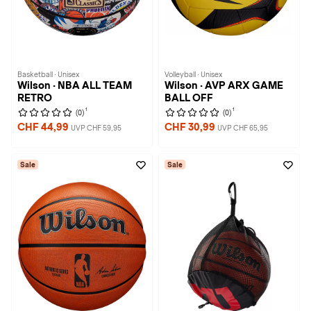
Basketball · Unisex
Volleyball · Unisex
Wilson · NBA ALL TEAM
Wilson · AVP ARX GAME
RETRO
BALL OFF
1
1
(0)
(0)
CHF 44,99
CHF 30,99
UVP CHF 59,95
UVP CHF 65,95
Sale
Sale