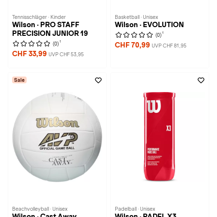
Tennisschläger · Kinder
Basketball · Unisex
Wilson · PRO STAFF
Wilson · EVOLUTION
PRECISION JUNIOR 19
1
(0)
1
(0)
CHF 70,99
UVP CHF 81,95
CHF 33,99
UVP CHF 53,95
Sale
Beachvolleyball · Unisex
Padelball · Unisex
Wilson · Cast Away
Wilson · PADEL X3