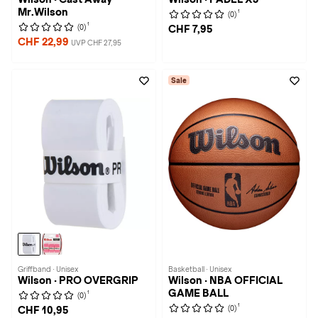
Mr.Wilson
1
(0)
1
(0)
CHF 7,95
CHF 22,99
UVP CHF 27,95
Sale
Griffband · Unisex
Basketball · Unisex
Wilson · PRO OVERGRIP
Wilson · NBA OFFICIAL
GAME BALL
1
(0)
1
(0)
CHF 10,95