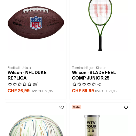
Football · Unisex
Tennisschläger · Kinder
Wilson · NFL DUKE
Wilson · BLADE FEEL
REPLICA
COMP JUNIOR 25
1
1
(0)
(0)
CHF 26,99
CHF 59,99
UVP CHF 38,95
UVP CHF 71,95
Sale