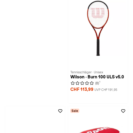
Tennisschläger · Unisex
Wilson · Burn 100 ULS v5.0
1
(0)
CHF 113,99
UVP CHF 191,95
Sale