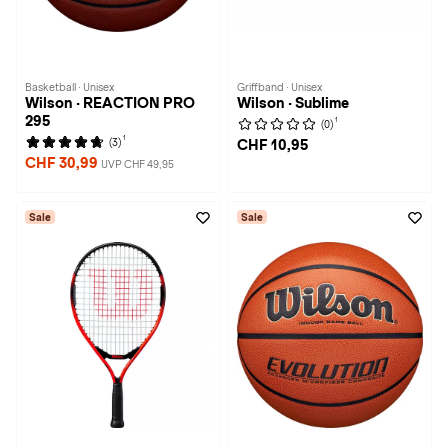
Basketball · Unisex
Griffband · Unisex
Wilson · REACTION PRO
Wilson · Sublime
295
1
(0)
1
(3)
CHF 10,95
CHF 30,99
UVP CHF 49,95
Sale
Sale