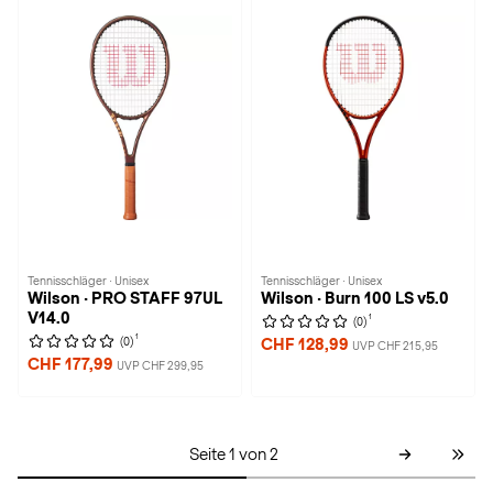
Tennisschläger · Unisex
Tennisschläger · Unisex
Wilson · PRO STAFF 97UL
Wilson · Burn 100 LS v5.0
V14.0
1
(0)
1
(0)
CHF 128,99
UVP CHF 215,95
CHF 177,99
UVP CHF 299,95
Seite 1 von 2