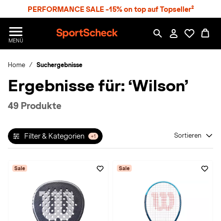
S
PERFORMANCE SALE -15% on top auf Topseller²
p
r
n
S
MENÜ
g
p
e
o
z
Home
Suchergebnisse
r
u
t
Ergebnisse für:
‘Wilson’
m
S
H
c
a
h
49 Produkte
u
e
p
c
t
k
Filter & Kategorien
Sortieren
+1
n
h
a
Sale
Sale
t