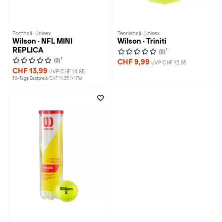
Football · Unisex
Tennisball · Unisex
Wilson · NFL MINI
Wilson · Triniti
REPLICA
1
(0)
1
(0)
CHF 9,99
UVP CHF 12,95
CHF 13,99
UVP CHF 14,95
30-Tage Bestpreis: CHF 11,95 (+17%)