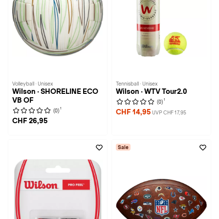
Volleyball · Unisex
Tennisball · Unisex
Wilson · SHORELINE ECO
Wilson · WTV Tour2.0
VB OF
1
(0)
1
(0)
CHF 14,95
UVP CHF 17,95
CHF 26,95
Sale