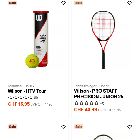
Sale
Sale
Tennisball · Unisex
Tennisschläger · Kinder
Wilson · HTV Tour
Wilson · PRO STAFF
PRECISION JUNIOR 25
1
(0)
1
(0)
CHF 13,95
UVP CHF 17,95
CHF 44,99
UVP CHF 59,95
Sale
Sale