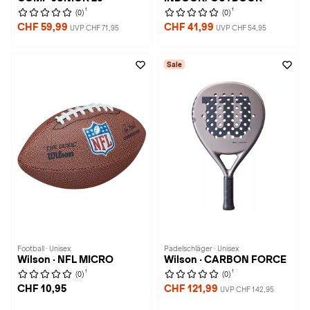
1
1
(0)
(0)
CHF 59,99
CHF 41,99
UVP CHF 71,95
UVP CHF 54,95
Sale
Football · Unisex
Padelschläger · Unisex
Wilson · NFL MICRO
Wilson · CARBON FORCE
1
1
(0)
(0)
CHF 10,95
CHF 121,99
UVP CHF 142,95