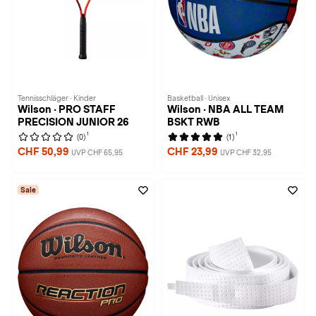
Tennisschläger · Kinder
Basketball · Unisex
Wilson · PRO STAFF
Wilson · NBA ALL TEAM
PRECISION JUNIOR 26
BSKT RWB
1
1
(0)
(1)
CHF 50,99
CHF 23,99
UVP CHF 65,95
UVP CHF 32,95
Sale