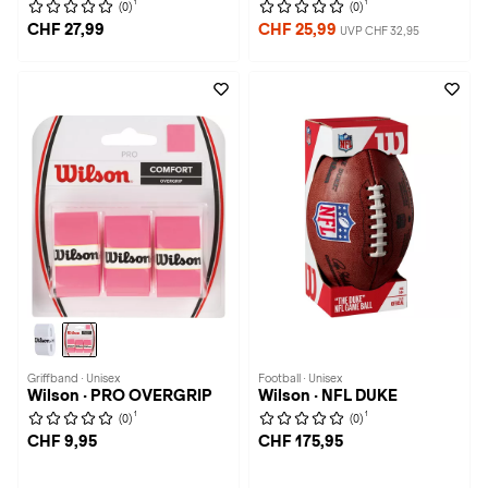
1
1
(0)
(0)
CHF 27,99
CHF 25,99
UVP CHF 32,95
Griffband · Unisex
Football · Unisex
Wilson · PRO OVERGRIP
Wilson · NFL DUKE
1
1
(0)
(0)
CHF 9,95
CHF 175,95