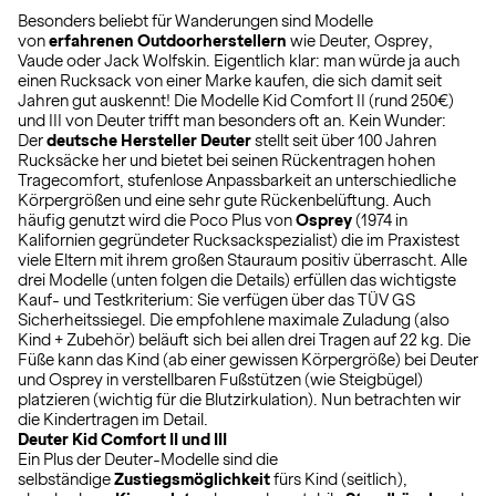
Besonders beliebt für Wanderungen sind Modelle
von
erfahrenen Outdoorherstellern
wie Deuter, Osprey,
Vaude oder Jack Wolfskin. Eigentlich klar: man würde ja auch
einen Rucksack von einer Marke kaufen, die sich damit seit
Jahren gut auskennt! Die Modelle Kid Comfort II (rund 250€)
und III von Deuter trifft man besonders oft an. Kein Wunder:
Der
deutsche Hersteller Deuter
stellt seit über 100 Jahren
Rucksäcke her und bietet bei seinen Rückentragen hohen
Tragecomfort, stufenlose Anpassbarkeit an unterschiedliche
Körpergrößen und eine sehr gute Rückenbelüftung. Auch
häufig genutzt wird die Poco Plus von
Osprey
(1974 in
Kalifornien gegründeter Rucksackspezialist) die im Praxistest
viele Eltern mit ihrem großen Stauraum positiv überrascht. Alle
drei Modelle (unten folgen die Details) erfüllen das wichtigste
Kauf- und Testkriterium: Sie verfügen über das TÜV GS
Sicherheitssiegel. Die empfohlene maximale Zuladung (also
Kind + Zubehör) beläuft sich bei allen drei Tragen auf 22 kg. Die
Füße kann das Kind (ab einer gewissen Körpergröße) bei Deuter
und Osprey in verstellbaren Fußstützen (wie Steigbügel)
platzieren (wichtig für die Blutzirkulation). Nun betrachten wir
die Kindertragen im Detail.
Deuter Kid Comfort II und III
Ein Plus der Deuter-Modelle sind die
selbständige
Zustiegsmöglichkeit
fürs Kind (seitlich),