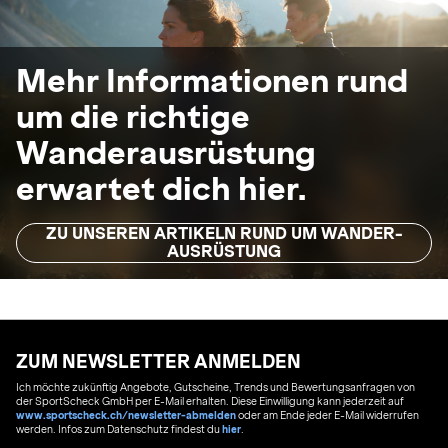
Mehr Informationen rund
um die richtige
Wanderausrüstung
erwartet dich hier.
ZU UNSEREN ARTIKELN RUND UM WANDER-
AUSRÜSTUNG
ZUM NEWSLETTER ANMELDEN
Ich möchte zukünftig Angebote, Gutscheine, Trends und Bewertungsanfragen von
der SportScheck GmbH per E-Mail erhalten. Diese Einwilligung kann jederzeit auf
www.sportscheck.ch/newsletter-abmelden
oder am Ende jeder E-Mail widerrufen
werden. Infos zum Datenschutz findest du
hier
.