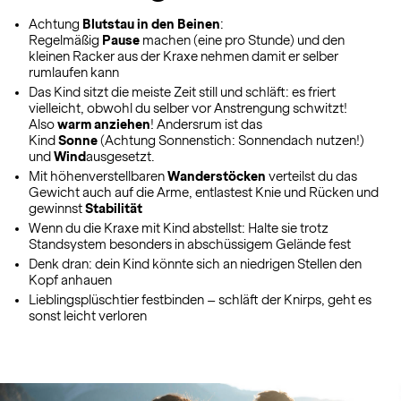
Achtung
Blutstau in den Beinen
:
Regelmäßig
Pause
machen (eine pro Stunde) und den
kleinen Racker aus der Kraxe nehmen damit er selber
rumlaufen kann
Das Kind sitzt die meiste Zeit still und schläft: es friert
vielleicht, obwohl du selber vor Anstrengung schwitzt!
Also
warm anziehen
! Andersrum ist das
Kind
Sonne
(Achtung Sonnenstich: Sonnendach nutzen!)
und
Wind
ausgesetzt.
Mit höhenverstellbaren
Wanderstöcken
verteilst du das
Gewicht auch auf die Arme, entlastest Knie und Rücken und
gewinnst
Stabilität
Wenn du die Kraxe mit Kind abstellst: Halte sie trotz
Standsystem besonders in abschüssigem Gelände fest
Denk dran: dein Kind könnte sich an niedrigen Stellen den
Kopf anhauen
Lieblingsplüschtier festbinden – schläft der Knirps, geht es
sonst leicht verloren