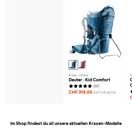
Kraxe · Unisex
K
Deuter · Kid Comfort
C
1
(20)
CHF 319,00
UVP CHF 407,00
Im Shop findest du all unsere aktuellen Kraxen-Modelle