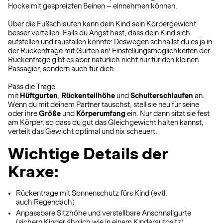
Hocke mit gespreizten Beinen – einnehmen können.
Über die Fußschlaufen kann dein Kind sein Körpergewicht
besser verteilen. Falls du Angst hast, dass dein Kind sich
aufstellen und rausfallen könnte: Deswegen schnallst du es ja in
der Rückentrage mit Gurten an! Einstellungsmöglichkeiten der
Rückentrage gibt es aber natürlich nicht nur für den kleinen
Passagier, sondern auch für dich.
Pass die Trage
mit
Hüftgurten
,
Rückenteilhöhe
und
Schulterschlaufen
an.
Wenn du mit deinem Partner tauschst, stell sie neu für seine
oder ihre
Größe
und
Körperumfang
ein. Nur dann sitzt sie fest
am Körper, so dass du gut das Gleichgewicht halten kannst,
verteilt das Gewicht optimal und nix scheuert.
Wichtige Details der
Kraxe:
Rückentrage mit Sonnenschutz fürs Kind (evtl.
auch Regendach)
Anpassbare Sitzhöhe und verstellbare Anschnallgurte
(sichern Kinder ähnlich wie in einem Kinderautositz)