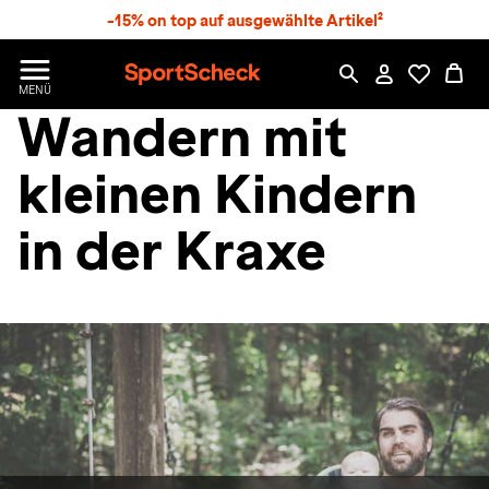
S
-15% on top auf ausgewählte Artikel²
p
r
n
S
MENÜ
g
p
Wandern mit
e
o
z
r
u
t
kleinen Kindern
m
S
H
c
a
in der Kraxe
h
u
e
p
c
t
k
n
h
a
t