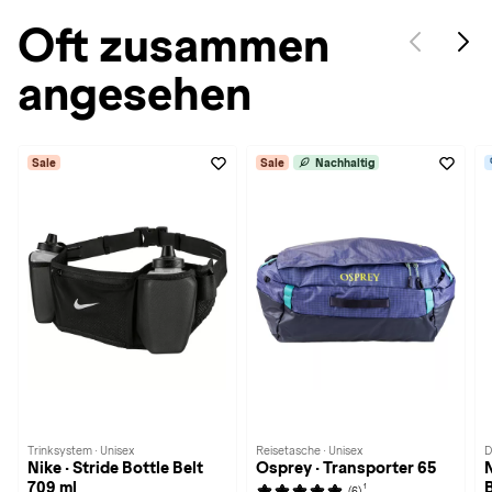
Oft zusammen
angesehen
Sale
Sale
Nachhaltig
Trinksystem · Unisex
Reisetasche · Unisex
D
Nike · Stride Bottle Belt
Osprey · Transporter 65
709 ml
1
(6)