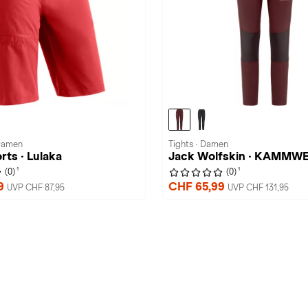
Damen
Tights · Damen
rts · Lulaka
Jack Wolfskin · KAMMW
1
1
(0)
(0)
99
CHF 65,99
UVP CHF 87,95
UVP CHF 131,95