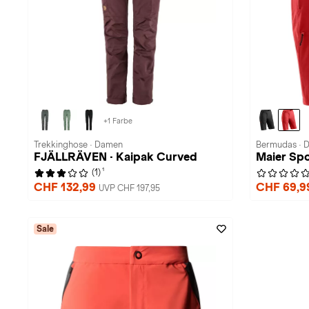
+1 Farbe
Trekkinghose · Damen
Bermudas · 
FJÄLLRÄVEN · Kaipak Curved
Maier Spo
1
(1)
CHF 132,99
CHF 69,
UVP CHF 197,95
Sale