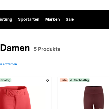
üstung
Sportarten
Marken
Sale
r Damen
5 Produkte
ter entfernen
echt: Damen entfernen
für Farbe: in-rot entfernen
hhaltig
Sale
Nachhaltig