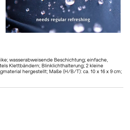
bike; wasserabweisende Beschichtung; einfache,
els Klettbändern; Blinklichthalterung; 2 kleine
material hergestellt; Maße (H/B/T): ca. 10 x 16 x 9 cm;