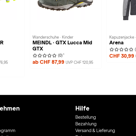
Wanderschuhe · Kinder
Kapuzenjacke ·
OR
MEINDL · GTX Lucca Mid
Arena
GTX
1
CHF 30,99
(0)
ab CHF 87,99
6,95
UVP CHF 120,95
nehmen
Hilfe
Bestellung
Bezahlung
rogramm
Versand & Lieferung