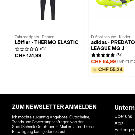
Fahrradtights · Damen
Fußballschuhe · Kinder
Löffler · THERMO ELASTIC
adidas · PREDAT
LEAGUE MG J
1
(0)
1
CHF 131,99
(3)
CHF 64,99
UVP CHF 7
CHF 55,24
ZUM NEWSLETTER ANMELDEN
Unter
Über uns
Ich möchte zukünftig Angebote, Gutscheine,
Trends und Bewertungsanfragen von der
App
SportScheck GmbH per E-Mail erhalten. Diese
Partnerp
Einwilligung kann jederzeit auf