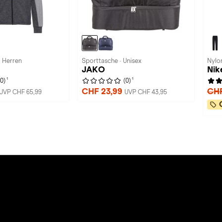
 Herren
Sporttasche · Unisex
Nylo
JAKO
Nik
1
1
(0)
(0)
CHF 23,99
CHF
UVP CHF 65,99
UVP CHF 43,95