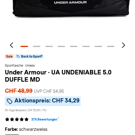
Sale
Back to Sport²
Sporttasche · Unisex
Under Armour
·
UA UNDENIABLE 5.0
DUFFLE MD
CHF 48,99
UVP CHF 54,95
Aktionspreis:
CHF 34,29
30-Tage Bestpreis: CHF 36,99 (-7%)
1
375 Bewertungen
Farbe:
schwarzweiss