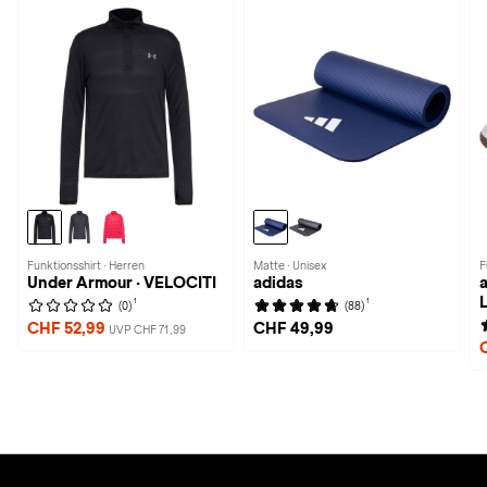
Funktionsshirt · Herren
Matte · Unisex
F
Under Armour · VELOCITI
adidas
1
1
(0)
(88)
CHF 52,99
CHF 49,99
UVP CHF 71,99