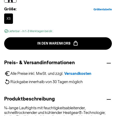
Größe:
Größentabelle
Selected
XS
Lieferbar - In 1-3 Werktagen bei dir.
IN DEN WARENKORB
Preis- & Versandinformationen
Alle Preise inkl. MwSt. und zzgl. 
Versandkosten
Rückgabe innerhalb von 30 Tagen möglich
Produktbeschreibung
¾-lange Lauftights mit feuchtigkeitsableitender,
schnelltrocknender und kühlender Heatgear®-Technologie;