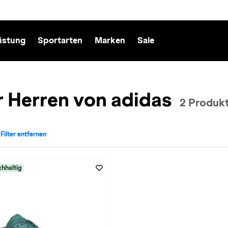
üstung
Sportarten
Marken
Sale
r Herren von adidas
2 Produk
 Filter entfernen
cht: Herren entfernen
v für Marke: adidas entfernen
hhaltig