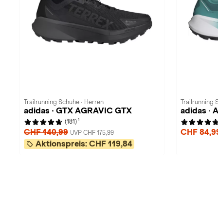
Trailrunning Schuhe · Herren
Trailrunning 
adidas · GTX AGRAVIC GTX
adidas ·
1
(181)
CHF 140,99
CHF 84,
UVP CHF 175,99
Aktionspreis:
CHF 119,84