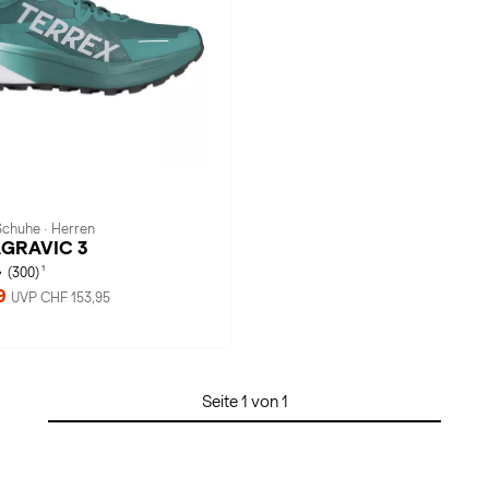
Schuhe · Herren
 AGRAVIC 3
1
(300)
99
UVP CHF 153,95
Seite 1 von 1