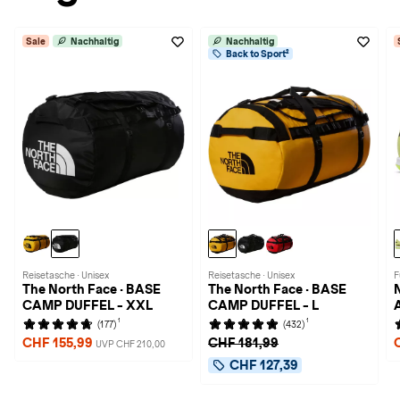
Sale
Nachhaltig
Nachhaltig
Back to Sport²
Reisetasche · Unisex
Reisetasche · Unisex
F
The North Face · BASE
The North Face · BASE
CAMP DUFFEL - XXL
CAMP DUFFEL - L
1
1
(177)
(432)
CHF 155,99
CHF 181,99
UVP CHF 210,00
CHF 127,39