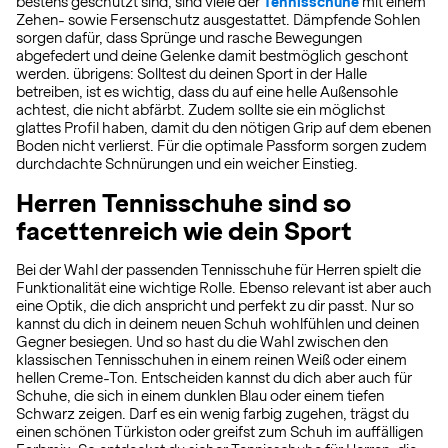
bestens geschützt sind, sind viele der
Tennisschuhe
mit einem
Zehen- sowie Fersenschutz ausgestattet. Dämpfende Sohlen
sorgen dafür, dass Sprünge und rasche Bewegungen
abgefedert und deine Gelenke damit bestmöglich geschont
werden. übrigens: Solltest du deinen Sport in der Halle
betreiben, ist es wichtig, dass du auf eine helle Außensohle
achtest, die nicht abfärbt. Zudem sollte sie ein möglichst
glattes Profil haben, damit du den nötigen Grip auf dem ebenen
Boden nicht verlierst. Für die optimale Passform sorgen zudem
durchdachte Schnürungen und ein weicher Einstieg.
Herren Tennisschuhe sind so
facettenreich wie dein Sport
Bei der Wahl der passenden Tennisschuhe für Herren spielt die
Funktionalität eine wichtige Rolle. Ebenso relevant ist aber auch
eine Optik, die dich anspricht und perfekt zu dir passt. Nur so
kannst du dich in deinem neuen Schuh wohlfühlen und deinen
Gegner besiegen. Und so hast du die Wahl zwischen den
klassischen Tennisschuhen in einem reinen Weiß oder einem
hellen Creme-Ton. Entscheiden kannst du dich aber auch für
Schuhe, die sich in einem dunklen Blau oder einem tiefen
Schwarz zeigen. Darf es ein wenig farbig zugehen, trägst du
einen schönen Türkiston oder greifst zum Schuh im auffälligen