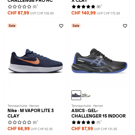
CHALLENGE PRO HC
X CLAY
1
1
(0)
(9)
CHF 87,99
CHF 140,99
UVP CHF 109,99
UVP CHF 175,99
Sale
Sale
Tennisschuhe · Herren
Tennisschuhe · Herren
Nike · M VAPOR LITE 3
ASICS · GEL-
CLAY
CHALLENGER 15 INDOOR
1
1
(0)
(1)
CHF 66,99
CHF 87,99
UVP CHF 92,95
UVP CHF 131,95