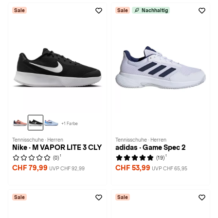
Sale
Sale
Nachhaltig
+1 Farbe
Tennisschuhe · Herren
Tennisschuhe · Herren
Nike · M VAPOR LITE 3 CLY
adidas · Game Spec 2
1
1
(0)
(19)
CHF 79,99
CHF 53,99
UVP CHF 92,99
UVP CHF 65,95
Sale
Sale