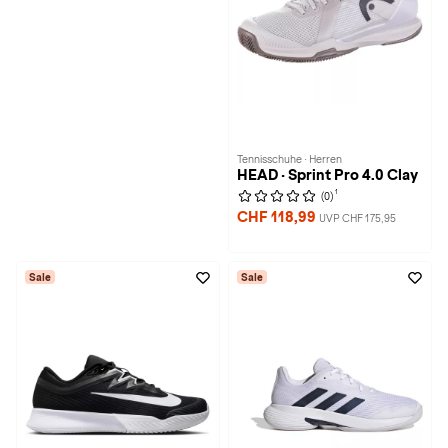
Tennisschuhe · Herren
HEAD · Sprint Pro 4.0 Clay
1
(0)
CHF 118,99
UVP CHF 175,95
Sale
Sale