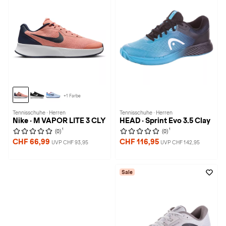
+1 Farbe
Tennisschuhe · Herren
Tennisschuhe · Herren
Nike · M VAPOR LITE 3 CLY
HEAD · Sprint Evo 3.5 Clay
1
1
(0)
(0)
CHF 66,99
CHF 116,95
UVP CHF 93,95
UVP CHF 142,95
Sale