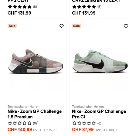
FF 2 CLAY
CHALLENGER 15 CLAY
1
1
(8)
(5)
CHF 131,99
CHF 131,99
Sale
Sale
Tennisschuhe · Herren
Tennisschuhe · Herren
Nike · Zoom GP Challenge
Nike · Zoom GP Challenge
1.5 Premium
Pro Cl
1
1
(0)
(0)
CHF 140,99
CHF 87,99
UVP CHF 175,99
UVP CHF 109,99