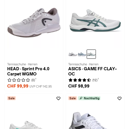
Tennisschuhe · Herren
Tennisschuhe · Herren
HEAD · Sprint Pro 4.0
ASICS · GAME FF CLAY-
Carpet WGMO
OC
1
1
(0)
(12)
CHF 99,99
CHF 98,99
UVP CHF 142,95
Sale
Sale
Nachhaltig