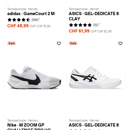
Tennisschuhe · Herren
Tennisschuhe · Herren
adidas · GameCourt 2 M
ASICS · GEL-DEDICATE 8
CLAY
1
(566)
1
(32)
CHF 48,99
UVP CHF 76,95
CHF 61,99
UVP CHF 82,95
Sale
Sale
Tennisschuhe · Herren
Tennisschuhe · Herren
Nike · M ZOOM GP
ASICS · GEL-DEDICATE 8
1