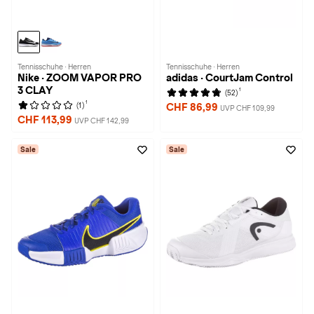
Tennisschuhe · Herren
Tennisschuhe · Herren
Nike · ZOOM VAPOR PRO
adidas · CourtJam Control
3 CLAY
1
(52)
1
(1)
CHF 86,99
UVP CHF 109,99
CHF 113,99
UVP CHF 142,99
Sale
Sale