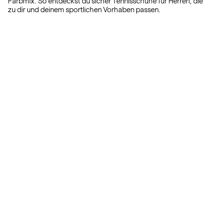
Farbmix. So entdeckst du sicher Tennisschuhe für Herren, die
zu dir und deinem sportlichen Vorhaben passen.