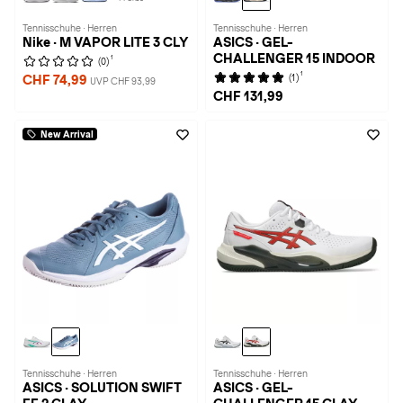
Tennisschuhe · Herren
Tennisschuhe · Herren
Nike · M VAPOR LITE 3 CLY
ASICS · GEL-
CHALLENGER 15 INDOOR
1
(0)
1
(1)
CHF 74,99
UVP CHF 93,99
CHF 131,99
New Arrival
Tennisschuhe · Herren
Tennisschuhe · Herren
ASICS · SOLUTION SWIFT
ASICS · GEL-