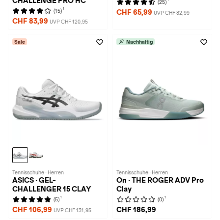
CHALLENGE PRO HC
(25)
1
(15)
CHF 65,99
UVP CHF 82,99
CHF 83,99
UVP CHF 120,95
Sale
Nachhaltig
Tennisschuhe · Herren
Tennisschuhe · Herren
ASICS · GEL-
On · THE ROGER ADV Pro
CHALLENGER 15 CLAY
Clay
1
1
(5)
(0)
CHF 106,99
CHF 186,99
UVP CHF 131,95