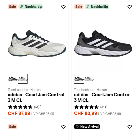
Sale
Nachhaltig
Sale
Nachhaltig
Tennisschuhe · Herren
Tennisschuhe · Herren
adidas · CourtJam Control
adidas · CourtJam Control
3 M CL
3 M CL
1
1
(31)
(31)
CHF 87,99
CHF 80,99
UVP CHF 98,95
UVP CHF 98,99
Sale
New Arrival