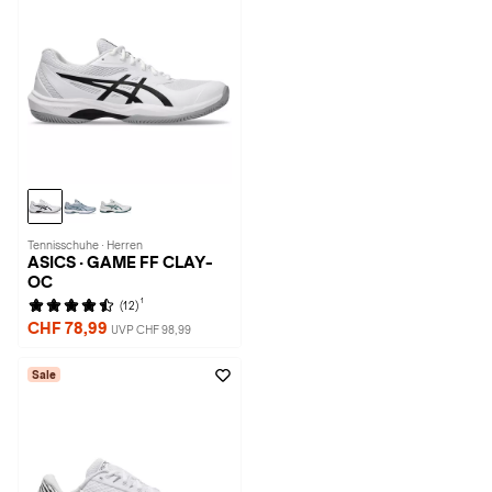
Tennisschuhe · Herren
ASICS · GAME FF CLAY-
OC
1
(12)
CHF 78,99
UVP CHF 98,99
Sale