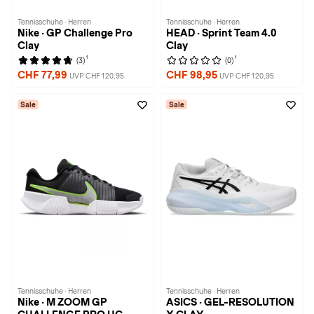
Tennisschuhe · Herren
Tennisschuhe · Herren
Nike · GP Challenge Pro
HEAD · Sprint Team 4.0
Clay
Clay
1
1
(3)
(0)
CHF 77,99
CHF 98,95
UVP CHF 120,95
UVP CHF 120,95
Sale
Sale
Tennisschuhe · Herren
Tennisschuhe · Herren
Nike · M ZOOM GP
ASICS · GEL-RESOLUTION