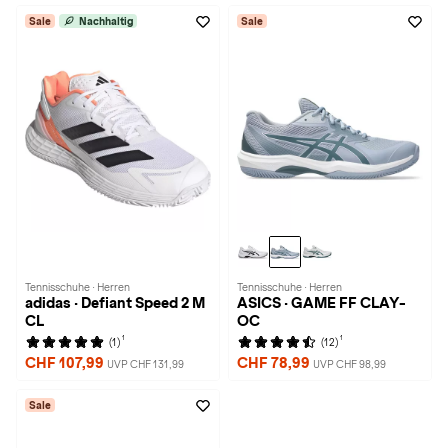
Sale
Nachhaltig
Sale
Tennisschuhe · Herren
Tennisschuhe · Herren
adidas · Defiant Speed 2 M
ASICS · GAME FF CLAY-
CL
OC
1
1
(1)
(12)
CHF 107,99
CHF 78,99
UVP CHF 131,99
UVP CHF 98,99
Sale