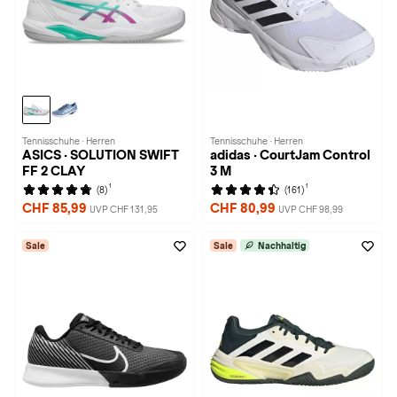
Tennisschuhe · Herren
Tennisschuhe · Herren
ASICS · SOLUTION SWIFT
adidas · CourtJam Control
FF 2 CLAY
3 M
1
1
(8)
(161)
CHF 85,99
CHF 80,99
UVP CHF 131,95
UVP CHF 98,99
Sale
Sale
Nachhaltig