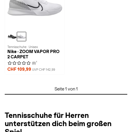
Tennisschuhe · Unisex
Nike · ZOOM VAPOR PRO
2 CARPET
1
(0)
CHF 109,99
UVP CHF 142,99
Seite 1 von 1
Tennisschuhe für Herren
unterstützen dich beim großen
Spiel