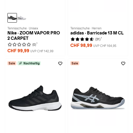
Tennisschuhe · Unisex
Tennisschuhe · Herren
Nike · ZOOM VAPOR PRO
adidas · Barricade 13 M CL
2 CARPET
1
(31)
1
(0)
CHF 98,99
UVP CHF 164,95
CHF 99,99
UVP CHF 142,99
Sale
Nachhaltig
Sale