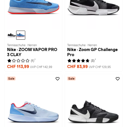
Tennisschuhe · Herren
Tennisschuhe · Herren
Nike · ZOOM VAPOR PRO
Nike · Zoom GP Challenge
3 CLAY
Pro
1
1
(1)
(3)
CHF 113,99
CHF 83,99
UVP CHF 142,99
UVP CHF 129,95
Sale
Sale