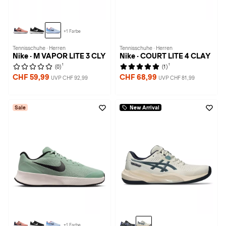
+1 Farbe
Tennisschuhe · Herren
Tennisschuhe · Herren
Nike · M VAPOR LITE 3 CLY
Nike · COURT LITE 4 CLAY
1
1
(0)
(1)
CHF 59,99
CHF 68,99
UVP CHF 92,99
UVP CHF 81,99
Sale
New Arrival
+1 Farbe