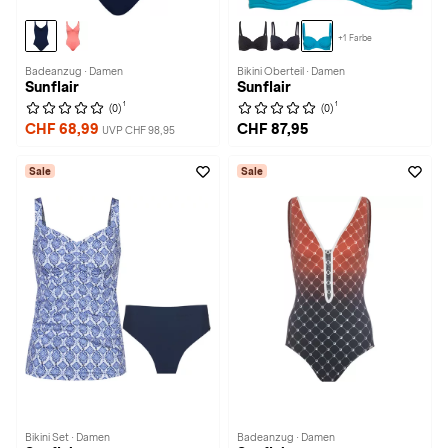
+1 Farbe
Badeanzug · Damen
Bikini Oberteil · Damen
Sunflair
Sunflair
1
1
(0)
(0)
CHF 68,99
CHF 87,95
UVP CHF 98,95
Sale
Sale
Bikini Set · Damen
Badeanzug · Damen