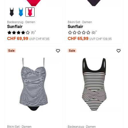
Badeanzug · Damen
Bikini Set · Damen
Sunflair
Sunflair
1
1
(1)
(0)
CHF 69,99
CHF 65,99
UVP CHF 87,95
UVP CHF 109,95
Sale
Sale
Bikini Set · Damen
Badeanzug · Damen