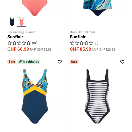
Badeanzug · Damen
Bikini Set · Damen
Sunflair
Sunflair
1
1
(0)
(0)
CHF 66,99
CHF 85,99
UVP CHF 98,95
UVP CHF 126,95
Sale
Nachhaltig
Sale