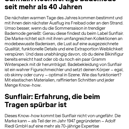
seit mehr als 40 Jahren
Die nächsten warmen Tage des Jahres kommen bestimmt und
mit ihnen dein nächster Ausflug ins Freibad oder an den Strand.
Umso besser, wenn du die Sommersaison in trendiger
Bademode genießt: Genau diese findest du beim Label Sunflair.
Die Marke richtet sich mit ihren umfangreichen Kollektionen an
modebewusste Badenixen, die Lust auf eine ausgezeichnete
Qualität, funktionelle Details und eine Extraportion Weiblichkeit
verspüren. Und dass unabhängig davon, ob du deine Bikinifigur
bereits erreicht hast oder ob du noch ein paar Gramm
Winterspeck mit dir herumträgst. Badebekleidung von Sunflair
ist ein wahrer Figurschmeichler und setzt deinen Körper – egal,
ob skinny oder curvy – optimal in Szene. Wie das funktioniert?
Mit elastischen Materialien, raffinierten Schnitten und jeder
Menge Know-how.
Sunflair: Erfahrung, die beim
Tragen spürbar ist
Dieses Know-how kommt bei Sunflair nicht von ungefähr. Die
Marke kann – als Teil der im Jahr 1947 gegründeten – Adolf
Riedl GmbH auf eine mehr als 70-jährige Expertise