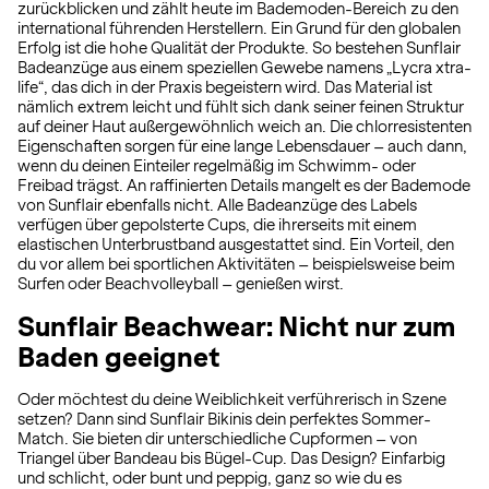
zurückblicken und zählt heute im Bademoden-Bereich zu den
international führenden Herstellern. Ein Grund für den globalen
Erfolg ist die hohe Qualität der Produkte. So bestehen Sunflair
Badeanzüge aus einem speziellen Gewebe namens „Lycra xtra-
life“, das dich in der Praxis begeistern wird. Das Material ist
nämlich extrem leicht und fühlt sich dank seiner feinen Struktur
auf deiner Haut außergewöhnlich weich an. Die chlorresistenten
Eigenschaften sorgen für eine lange Lebensdauer – auch dann,
wenn du deinen Einteiler regelmäßig im Schwimm- oder
Freibad trägst. An raffinierten Details mangelt es der Bademode
von Sunflair ebenfalls nicht. Alle Badeanzüge des Labels
verfügen über gepolsterte Cups, die ihrerseits mit einem
elastischen Unterbrustband ausgestattet sind. Ein Vorteil, den
du vor allem bei sportlichen Aktivitäten – beispielsweise beim
Surfen oder Beachvolleyball – genießen wirst.
Sunflair Beachwear: Nicht nur zum
Baden geeignet
Oder möchtest du deine Weiblichkeit verführerisch in Szene
setzen? Dann sind Sunflair Bikinis dein perfektes Sommer-
Match. Sie bieten dir unterschiedliche Cupformen – von
Triangel über Bandeau bis Bügel-Cup. Das Design? Einfarbig
und schlicht, oder bunt und peppig, ganz so wie du es