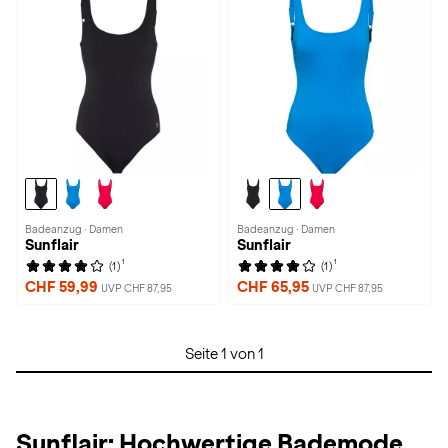
Badeanzug · Damen
Badeanzug · Damen
Sunflair
Sunflair
1
1
(1)
(1)
CHF 59,99
CHF 65,95
UVP CHF 87,95
UVP CHF 87,95
Seite 1 von 1
Sunflair: Hochwertige Bademode