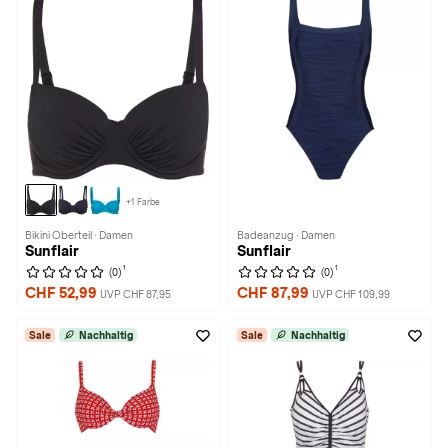
+1 Farbe
Bikini Oberteil · Damen
Badeanzug · Damen
Sunflair
Sunflair
1
1
(0)
(0)
CHF 52,99
CHF 87,99
UVP CHF 87,95
UVP CHF 109,99
Sale
Nachhaltig
Sale
Nachhaltig